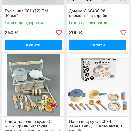
Годівниця 001 (12) ТМ
Доміно C 60436 28
"Мася"
елементів, в коробці
Готово до відправки
Готово до відправки
250
200
₴
₴
Купити
Купити
Плита деревяна кухня C
Набір посуду C 60894
61661 гриль, каструля,
дерев’яний, 13 елементів, в
пательня, кухонне приладдя,
коробці