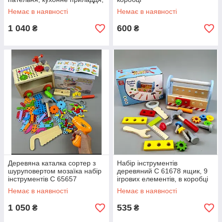
продукти, у коробці
Немає в наявності
Немає в наявності
1 040
600
₴
₴
Деревяна каталка сортер з
Набір інструментів
шуруповертом мозаїка набір
деревяний C 61678 ящик, 9
інструментів C 65657
ігрових елементів, в коробці
Немає в наявності
Немає в наявності
1 050
535
₴
₴