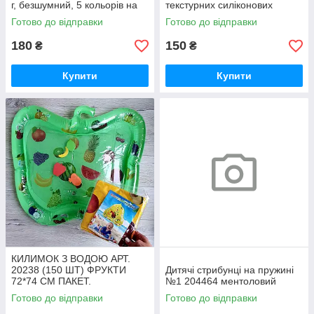
г, безшумний, 5 кольорів на
текстурних силіконових
вибір
м'ячиків для немовляти
Готово до відправки
Готово до відправки
Монтессори
180
150
₴
₴
Купити
Купити
КИЛИМОК З ВОДОЮ АРТ.
20238 (150 ШТ) ФРУКТИ
Дитячі стрибунці на пружині
72*74 СМ ПАКЕТ.
№1 204464 ментоловий
Готово до відправки
Готово до відправки