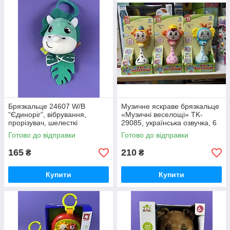
Брязкальце 24607 W/B
Музичне яскраве брязкальце
“Єдиноріг”, вібрування,
«Музичні веселощі» TK-
прорізувач, шелесткі
29085, українська озвучка, 6
елементи, кільце-тримач, в
видів
Готово до відправки
Готово до відправки
пакеті
165
210
₴
₴
Купити
Купити