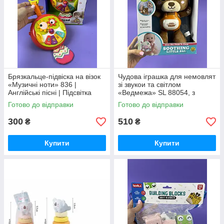
Брязкальце-підвіска на візок
Чудова іграшка для немовлят
«Музичні ноти» 836 |
зі звукои та світлом
Англійські пісні | Підсвітка
«Ведмежа» SL 88054, з
підсвіткою та звуками
Готово до відправки
Готово до відправки
300
510
₴
₴
Купити
Купити