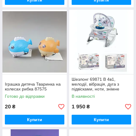
Купити
Купити
Шезлонг 69871 B 4в1,
Іграшка дитяча Тваринка на
мелодії, вібрація, дуга з
колесах рибка 87575
підвісками, ноти, знімне
піаніно, пискавки, на
Готово до відправки
В наявності
батарейках,
20
1 950
₴
₴
Купити
Купити