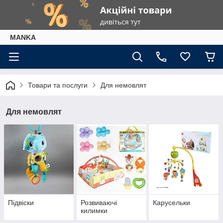
МАNKА
Товари та послуги
Для немовлят
Для немовлят
Підвіски
Розвиваючі
Карусельки
килимки