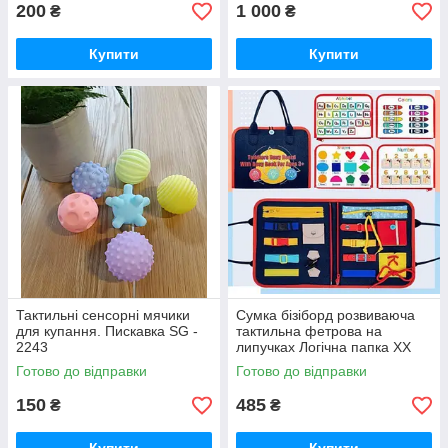
200
1 000
₴
₴
Купити
Купити
Тактильні сенсорні мячики
Сумка бізіборд розвиваюча
для купання. Пискавка SG -
тактильна фетрова на
2243
липучках Логічна папка XX
45285-2 (35) маркери “пиши-
Готово до відправки
Готово до відправки
витирай”,
150
485
₴
₴