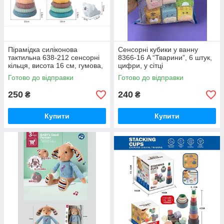
Пірамідка силіконова
Сенсорні кубики у ванну
тактильна 638-212 сенсорні
8366-16 A “Тварини”, 6 штук,
кільця, висота 16 см, гумова,
цифри, у сітці
в сітці
Готово до відправки
Готово до відправки
250
240
₴
₴
Купити
Купити