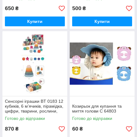
гучності MBQ 665-42
650
500
₴
₴
Купити
Купити
Сенсорні іграшки BT 0183 12
кубиків, 6 м’ячиків, пірамідка,
Козирьок для купання та
цифри, тварини, рослини,
миття голови C 64803
кольори, геометричні
Готово до відправки
Готово до відправки
фігурки, гумові,в сумці
870
60
₴
₴