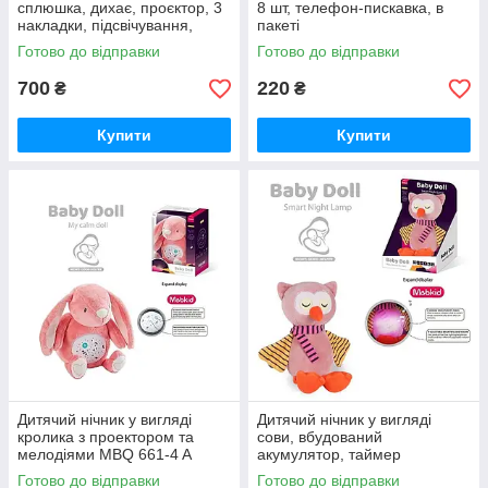
сплюшка, дихає, проєктор, 3
8 шт, телефон-пискавка, в
накладки, підсвічування,
пакеті
мелодія, звуки, в коробці
Готово до відправки
Готово до відправки
700
220
₴
₴
Купити
Купити
Дитячий нічник у вигляді
Дитячий нічник у вигляді
кролика з проектором та
сови, вбудований
мелодіями MBQ 661-4 A
акумулятор, таймер
вимкнення, регулювання
Готово до відправки
Готово до відправки