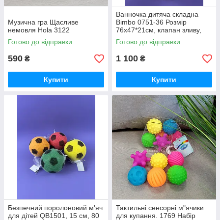
Ванночка дитяча складна
Музична гра Щасливе
Bimbo 0751-36 Розмір
немовля Hola 3122
76х47*21см, клапан зливу,
розкладні ніжки, електронний
Готово до відправки
Готово до відправки
датчик температури, матрац
590
1 100
₴
₴
Купити
Купити
Безпечний поролоновий м'яч
Тактильні сенсорні м"ячики
для дітей QB1501, 15 см, 80
для купання. 1769 Набір