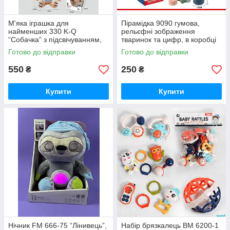
М'яка іграшка для
Пірамідка 9090 гумова,
найменших 330 K-Q
рельєфні зображення
“Собачка” з підсвічуванням,
тваринок та цифр, в коробці
мелодіями озвучено
Готово до відправки
Готово до відправки
англійською
550
250
₴
₴
Купити
Купити
Нічник FM 666-75 “Лінивець”,
Набір брязкалець BM 6200-1