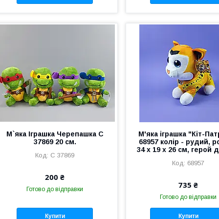
М`яка Іграшка Черепашка C
М'яка іграшка "Кіт-Па
37869 20 см.
68957 колір - рудий, р
34 х 19 х 26 см, герой 
С 37869
68957
200 ₴
735 ₴
Готово до відправки
Готово до відправки
Купити
Купити