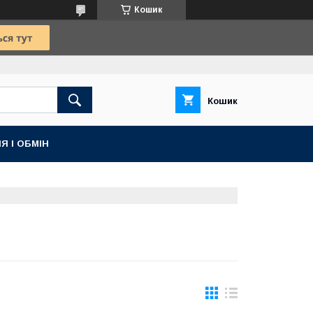
Кошик
Кошик
Я І ОБМІН