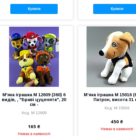
Купити
Купити
М'яка іграшка M 12609 (360) 6
М’яка іграшка M 15016 (
видів, , "Браві цуценята", 20
Патрон, висота 31 
см -
M 15016
M 12609
450 ₴
165 ₴
Немає в наявності
Немає в наявності