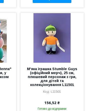
Пеппа"
М'яка іграшка Stumble Guys
м, у
(офіційний мерч), 25 см,
іксом
плюшевий персонаж з гри,
для дітей та
колекціонування L11501
L11501
156,52 ₴
Готово до відправки