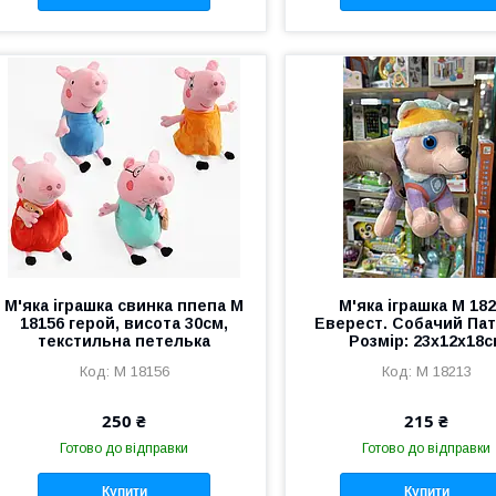
М'яка іграшка свинка ппепа M
М'яка іграшка М 18
18156 герой, висота 30см,
Еверест. Собачий Пат
текстильна петелька
Розмір: 23х12х18
M 18156
М 18213
250 ₴
215 ₴
Готово до відправки
Готово до відправки
Купити
Купити