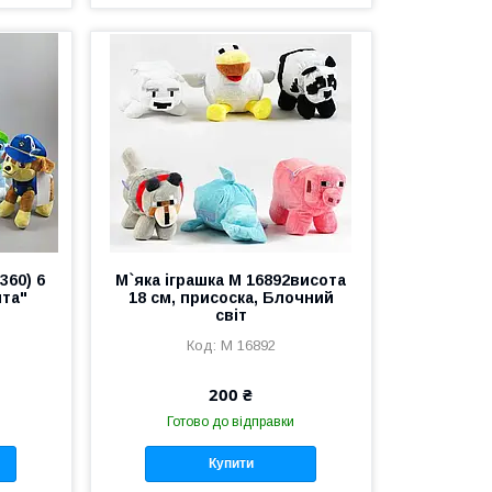
360) 6
М`яка іграшка M 16892висота
ята"
18 см, присоска, Блочний
ь
світ
M 16892
200 ₴
Готово до відправки
Купити