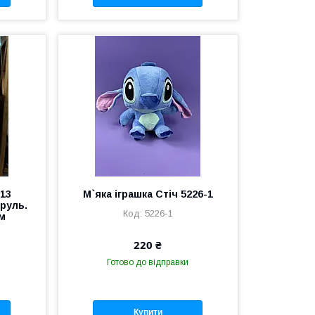
213
М`яка іграшка Стіч 5226-1
руль.
5226-1
см
220 ₴
Готово до відправки
Купити