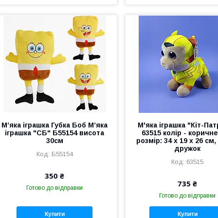
М’яка іграшка Губка Боб М’яка
М'яка іграшка "Кіт-Па
іграшка "СБ" Б55154 висота
63515 колір - коричн
30см
розмір: 34 х 19 х 26 см
дружок
Б55154
63515
350 ₴
735 ₴
Готово до відправки
Готово до відправки
Купити
Купити