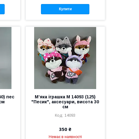
Купити
60) пес
М’яка іграшка M 14093 (125)
см
"Песик", аксесуари, висота 30
см
14093
350 ₴
Немає в наявності