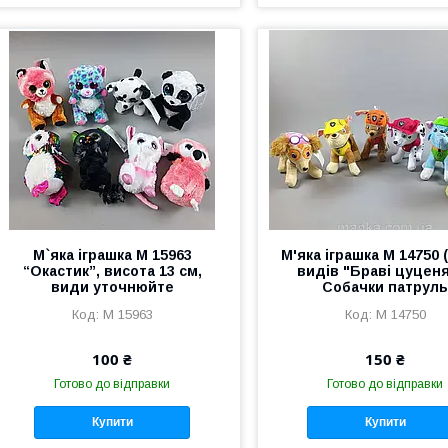
М`яка іграшка M 15963
М'яка іграшка М 14750 (
“Окастик”, висота 13 см,
видів "Браві цуцен
види уточнюйте
Собачки патрул
M 15963
М 14750
100 ₴
150 ₴
Готово до відправки
Готово до відправки
Купити
Купити