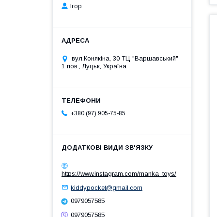
Ігор
вул.Конякіна, 30 ТЦ "Варшавський"
1 пов., Луцьк, Україна
+380 (97) 905-75-85
https://www.instagram.com/manka_toys/
kiddypocket@gmail.com
0979057585
0979057585