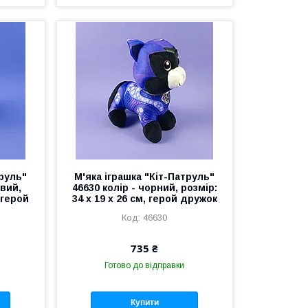
труль"
М'яка іграшка "Кіт-Патруль"
евий,
46630 колір - чорний, розмір:
, герой
34 х 19 х 26 см, герой дружок
46630
735 ₴
Готово до відправки
Купити