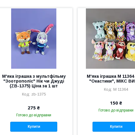
М'яка іграшка з мультфільму
М'яка іграшка М 11364 
"Зоотрополіс" Нік чи Джуді
"Окастики", МІКС В
(ZB-1375) Ціна за 1 шт
М 11364
zb-1375
150 ₴
275 ₴
Готово до відправки
Готово до відправки
Купити
Купити