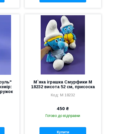
труль"
М`яка іграшка Смурфики M
озмір:
18232 висота 52 см, присоска
дружок
M 18232
450 ₴
Готово до відправки
Купити