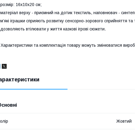
 розмір: 16х10х20 см;
 матеріал верху - приємний на дотик текстиль, наповнювач - синтеп
 м’які іграшки сприяють розвитку сенсорно-зорового сприйняття та
 дозволяють втілювати у життя казкові ігрові сюжети.
 Характеристики та комплектація товару можуть змінюватися виро
арактеристики
Основні
олір
Жовтий