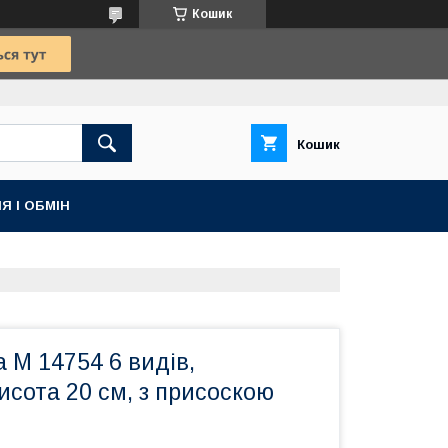
Кошик
Кошик
Я І ОБМІН
а M 14754 6 видів,
висота 20 см, з присоскою