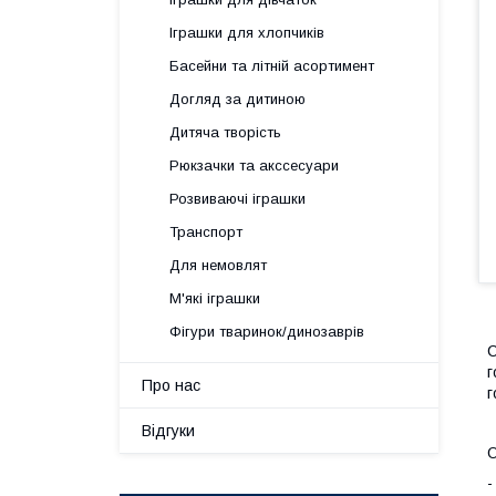
Іграшки для хлопчиків
Басейни та літній асортимент
Догляд за дитиною
Дитяча творість
Рюкзачки та акссесуари
Розвиваючі іграшки
Транспорт
Для немовлят
М'які іграшки
Фігури тваринок/динозаврів
С
г
Про нас
г
Відгуки
О
-