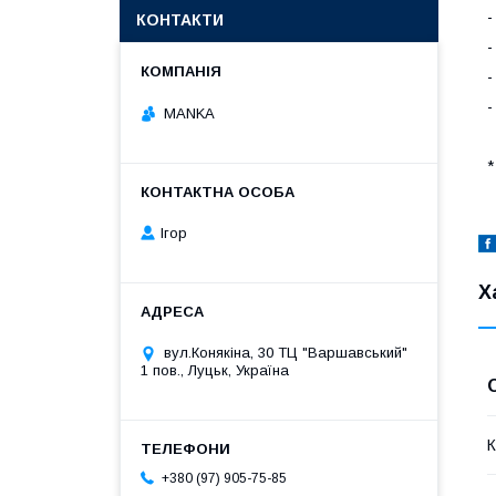
-
КОНТАКТИ
-
-
-
MANKA
*
Ігор
Х
вул.Конякіна, 30 ТЦ "Варшавський"
1 пов., Луцьк, Україна
К
+380 (97) 905-75-85