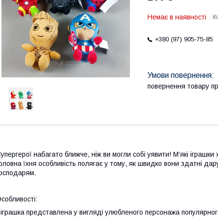
Немає в наявності
К
+380 (97) 905-75-85
повернення товару п
упергерої набагато ближче, ніж ви могли собі уявити! М’які іграшки 
оловна їхня особливість полягає у тому, як швидко вони здатні да
осподарям.
собливості:
 іграшка представлена у вигляді улюбленого персонажа популярного