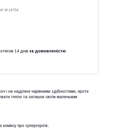
од:
M 14754
ротягом 14 днів
за домовленістю
хоч і не наділені чарівними здібностями, проте
рувати тепло та затишок своїм маленьким
 коміксу про супергероїв;