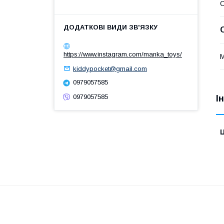
https://www.instagram.com/manka_toys/
М
kiddypocket@gmail.com
0979057585
0979057585
І
Ц