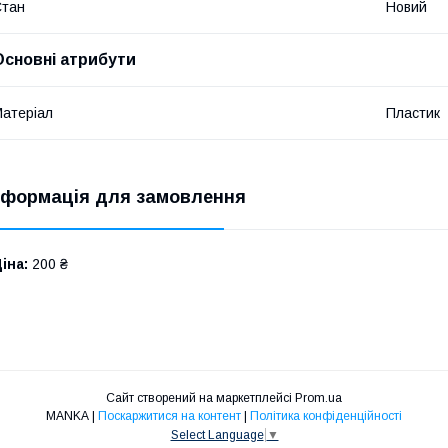
Стан
Новий
Основні атрибути
атеріал
Пластик
нформація для замовлення
іна:
200 ₴
Сайт створений на маркетплейсі
Prom.ua
MANKA |
Поскаржитися на контент
|
Політика конфіденційності
Select Language
▼