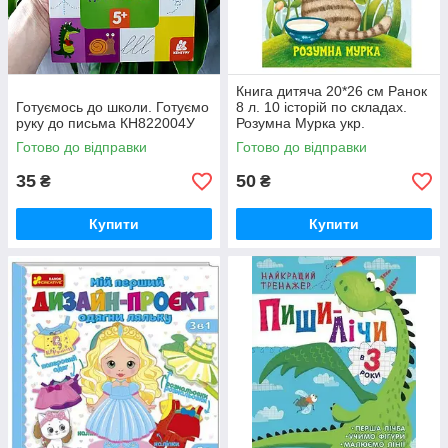
Книга дитяча 20*26 см Ранок
Готуємось до школи. Готуємо
8 л. 10 історій по складах.
руку до письма КН822004У
Розумна Мурка укр.
З271044У
Готово до відправки
Готово до відправки
35
50
₴
₴
Купити
Купити