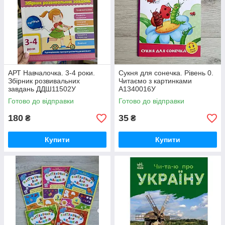
АРТ Навчалочка. 3-4 роки.
Сукня для сонечка. Рівень 0.
Збірник розвивальних
Читаємо з картинками
завдань ДДШ11502У
А1340016У
Готово до відправки
Готово до відправки
180
35
₴
₴
Купити
Купити