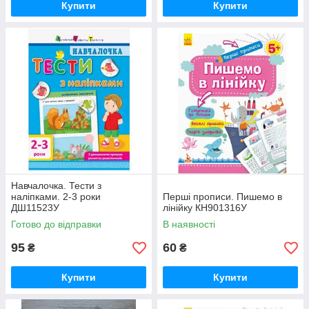
Купити
Купити
Навчалочка. Тести з
наліпками. 2-3 роки
Перші прописи. Пишемо в
ДШ11523У
лінійку КН901316У
Готово до відправки
В наявності
95
60
₴
₴
Купити
Купити