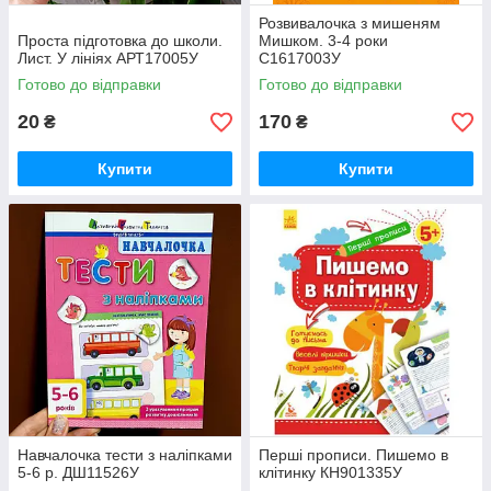
Розвивалочка з мишеням
Проста підготовка до школи.
Мишком. 3-4 роки
Лист. У лініях АРТ17005У
С1617003У
Готово до відправки
Готово до відправки
20
170
₴
₴
Купити
Купити
Навчалочка тести з наліпками
Перші прописи. Пишемо в
5-6 р. ДШ11526У
клітинку КН901335У