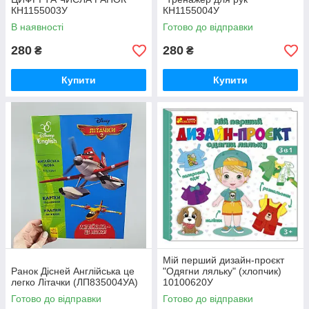
КН1155003У
КН1155004У
В наявності
Готово до відправки
280
280
₴
₴
Купити
Купити
Мій перший дизайн-проєкт
Ранок Дісней Англійська це
"Одягни ляльку" (хлопчик)
легко Літачки (ЛП835004УА)
10100620У
Готово до відправки
Готово до відправки