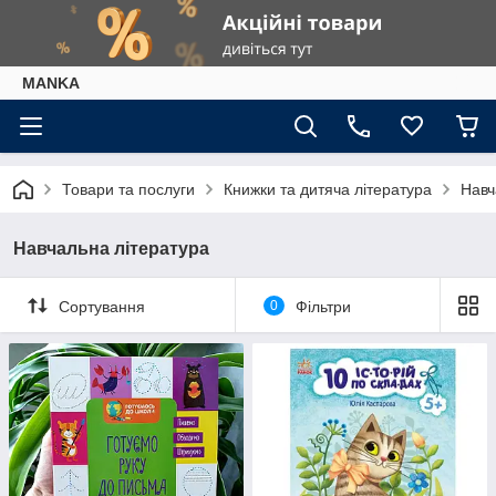
МАNKА
Товари та послуги
Книжки та дитяча література
Навч
Навчальна література
Сортування
0
Фільтри