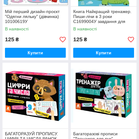
Мій перший дизайн-проєкт
Книга Найкращий тренажер.
"Одягни ляльку" (дівчинка)
Пиши-лічи в 3 роки
10100619У
С1699004У завдання для
дітей
В наявності
В наявності
125
125
₴
₴
Купити
Купити
БАГАТОРАЗУЙ ПРОПИСУ.
Багаторазові прописи
ЦИФРІ ТА ЧИСЛА РАНОК
"Тренажер для рук"