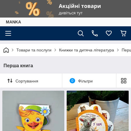
МАNKА
Товари та послуги
Книжки та дитяча література
Перш
Перша книга
Сортування
0
Фільтри