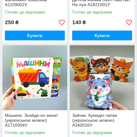
А1109002У
На лузі А1821001У
Готово до відправки
Готово до відправки
250
140
₴
₴
Купити
Купити
Машини. Знайди-но мене!
Зайчик. Кумедні лапки
(українською мовою)
(українською мовою)
А1710004У
А340016У
Готово до відправки
Готово до відправки