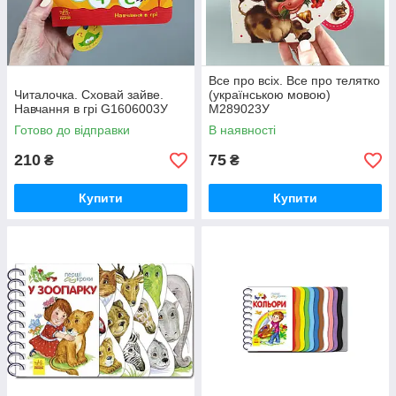
Все про всіх. Все про телятко
Читалочка. Сховай зайве.
(українською мовою)
Навчання в грі G1606003У
М289023У
Готово до відправки
В наявності
210
75
₴
₴
Купити
Купити