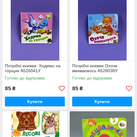
Потрібні книжки. Ходимо на
Потрібні книжки.Охоче
горщик А526041У
вмиваємось А526038У
Готово до відправки
Готово до відправки
85
85
₴
₴
Купити
Купити