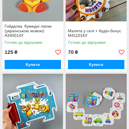
Гойдалка. Кумедні лапки
(українською мовою)
Малята у селі + Аудіо-бонус
А340014У
М411016У
Готово до відправки
Готово до відправки
125
70
₴
₴
Купити
Купити