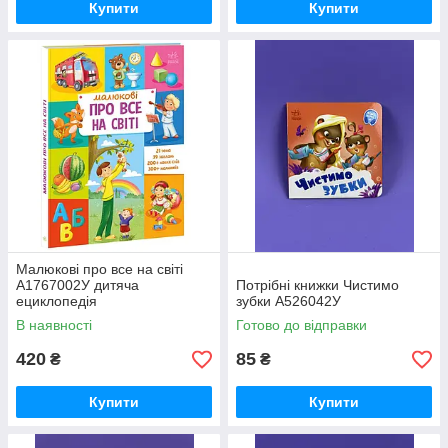
Купити
Купити
Малюкові про все на світі
А1767002У дитяча
Потрібні книжки Чистимо
ециклопедія
зубки А526042У
В наявності
Готово до відправки
420
85
₴
₴
Купити
Купити