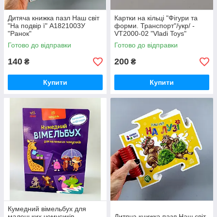
Дитяча книжка пазл Наш світ
Картки на кільці "Фігури та
"На подвір ї" А1821003У
форми. Транспорт"/укр/ -
"Ранок"
VT2000-02 "Vladi Toys"
Готово до відправки
Готово до відправки
140
200
₴
₴
Купити
Купити
Кумедний вімельбух для
маленьких чомусиків
Дитяча книжка пазл Наш світ.