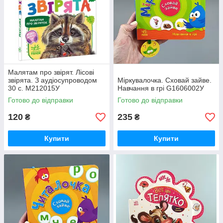
Малятам про звірят. Лісові
звірята. З аудіосупроводом
Міркувалочка. Сховай зайве.
30 с. М212015У
Навчання в грі G1606002У
Готово до відправки
Готово до відправки
120
235
₴
₴
Купити
Купити