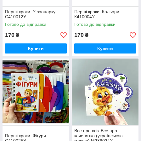
Перші кроки. У зоопарку.
Перші кроки. Кольори
С410012У
К410004У
Готово до відправки
Готово до відправки
170
170
₴
₴
Купити
Купити
Все про всіх Все про
Перші кроки. Фігури
каченятко (українською
С410025У
мовою) М289024У