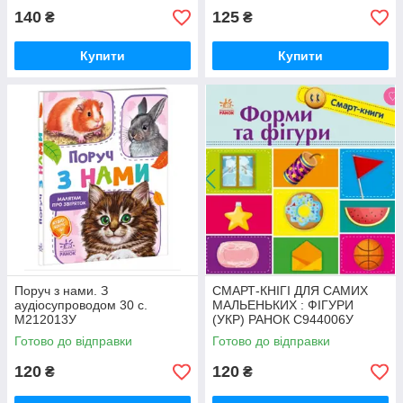
140
125
₴
₴
Купити
Купити
Поруч з нами. З
СМАРТ-КНІГІ ДЛЯ САМИХ
аудіосупроводом 30 с.
МАЛЬЕНЬКИХ : ФІГУРИ
М212013У
(УКР) РАНОК С944006У
Готово до відправки
Готово до відправки
120
120
₴
₴