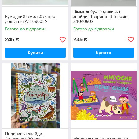
Віммельбух Подивись і
Кумедний вімельбух про
знайди. Тварини. 3-5 років
день і ніч А1109008У
Z104060У
Готово до відправки
Готово до відправки
245
235
₴
₴
Купити
Купити
Подивись i знайди.
Динозаври Жорж
Миросик починає говорити.