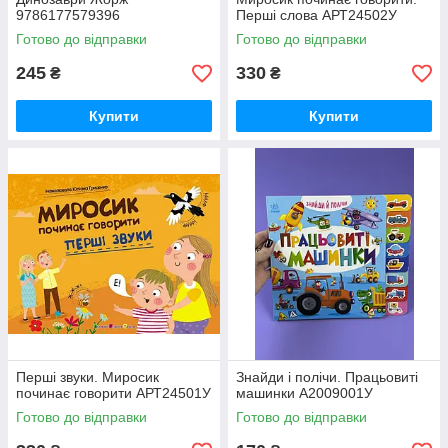
9786177579396
Перші слова АРТ24502У
Готово до відправки
Готово до відправки
245
330
₴
₴
Купити
Купити
Перші звуки. Миросик
Знайди і полічи. Працьовиті
починає говорити АРТ24501У
машинки А2009001У
Готово до відправки
Готово до відправки