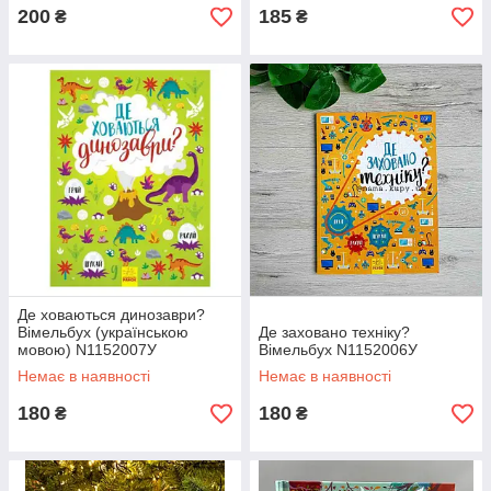
200
185
₴
₴
Де ховаються динозаври?
Вімельбух (українською
Де заховано техніку?
мовою) N1152007У
Вімельбух N1152006У
Немає в наявності
Немає в наявності
180
180
₴
₴