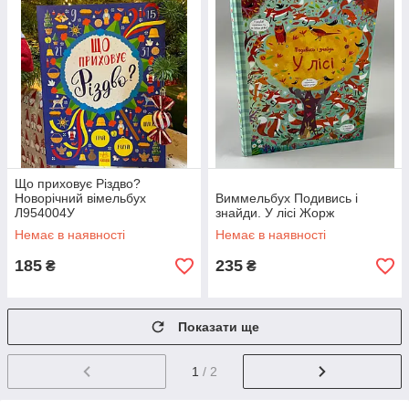
Що приховує Різдво?
Новорічний вімельбух
Виммельбух Подивись і
Л954004У
знайди. У лісі Жорж
Немає в наявності
Немає в наявності
185
235
₴
₴
Показати ще
1
/ 2