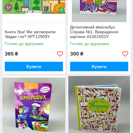
Детективний вімельбух.
Книга Ура! Ми заговорили.
Справа №1. Викрадення
Звідки і як? АРТ12909У
картини А1561002У
Готово до відправки
Готово до відправки
365
300
₴
₴
Купити
Купити