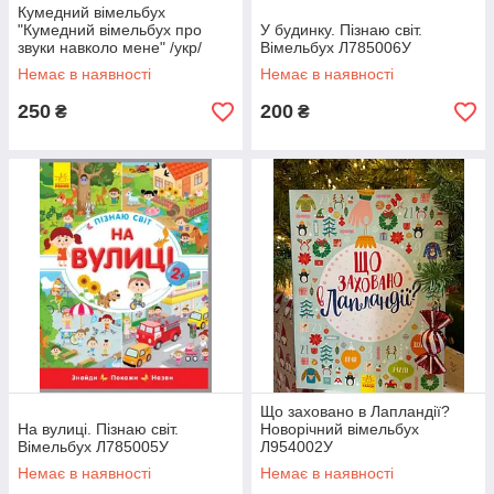
Кумедний вімельбух
"Кумедний вімельбух про
У будинку. Пізнаю світ.
звуки навколо мене" /укр/
Вімельбух Л785006У
А1109007У "Ранок"
Немає в наявності
Немає в наявності
250
200
₴
₴
Що заховано в Лапландії?
На вулиці. Пізнаю світ.
Новорічний вімельбух
Вімельбух Л785005У
Л954002У
Немає в наявності
Немає в наявності