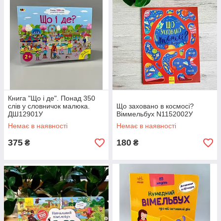
Книга "Що і де". Понад 350
слів у словничок малюка.
Що заховано в космосі?
ДШ12901У
Віммельбух N1152002У
Немає в наявності
Немає в наявності
375
180
₴
₴