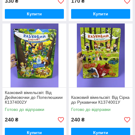
330
170
₴
₴
Купити
Купити
Казковий вімельсвіт. Від
Дюймовочки до Попелюшкии
Казковий вімельсвіт. Від Сірка
К1374002У
до Рукавички К1374001У
Готово до відправки
Готово до відправки
240
240
₴
₴
Купити
Купити