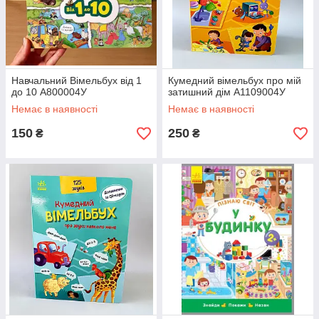
Навчальний Вімельбух від 1
Кумедний вімельбух про мій
до 10 А800004У
затишний дім А1109004У
Немає в наявності
Немає в наявності
150
250
₴
₴