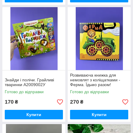
Розвиваюча книжка для
Знайди і полічи. Грайливі
немовлят з коліщатками -
тваринки А2009002У
Ферма. Їдьмо разом!
А1874002У
Готово до відправки
Готово до відправки
170
270
₴
₴
Купити
Купити