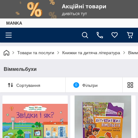
МАNKА
Товари та послуги
Книжки та дитяча література
Вімм
Віммельбухи
Сортування
0
Фільтри