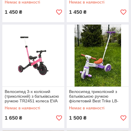
Немає в наявності
Немає в наявності
1 450
1 450
₴
₴
Велосипед 3-х колісний
Велосипед триколісний з
(триколісний) з батьківською
батьківською ручкою
ручкою TR2451 колеса EVA
фіолетовий Best Trike LB-
9,5х5 дюймів, рожевий
10571 колеса передні 10``,
Немає в наявності
Немає в наявності
задні 8``
1 650
1 500
₴
₴