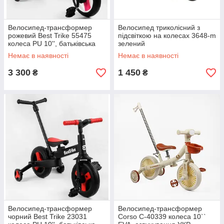
Велосипед-трансформер
Велосипед триколісний з
рожевий Best Trike 55475
підсвіткою на колесах 3648-m
колеса PU 10'', батьківська
зелений
ручка, знімні педалі
Немає в наявності
Немає в наявності
3 300
1 450
₴
₴
Велосипед-трансформер
Велосипед-трансформер
чорний Best Trike 23031
Corso C-40339 колеса 10``