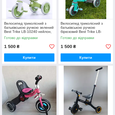
Велосипед триколісний з
Велосипед триколісний з
батьківською ручкою зелений
батьківською ручкою
Best Trike LB-10240 нейлон,
бірюзовий Best Trike LB-
колеса передні 10``, задні 8``
10360 колеса передні 10``,
Готово до відправки
Готово до відправки
задні 8``
1 500
1 500
₴
₴
Купити
Купити