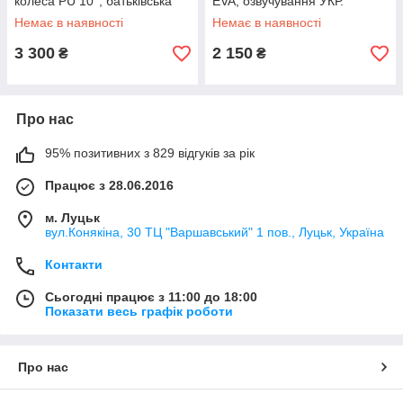
колеса PU 10'', батьківська
EVA, озвучування УКР.
ручка, знімні педалі
МОВОЮ, фара зі світлом,
Немає в наявності
Немає в наявності
батьківська ручка, знімні
педалі
3 300
2 150
₴
₴
Про нас
95% позитивних з 829 відгуків за рік
Працює з 28.06.2016
м. Луцьк
вул.Конякіна, 30 ТЦ "Варшавський" 1 пов., Луцьк, Україна
Контакти
Сьогодні працює з 11:00 до 18:00
Показати весь графік роботи
Про нас