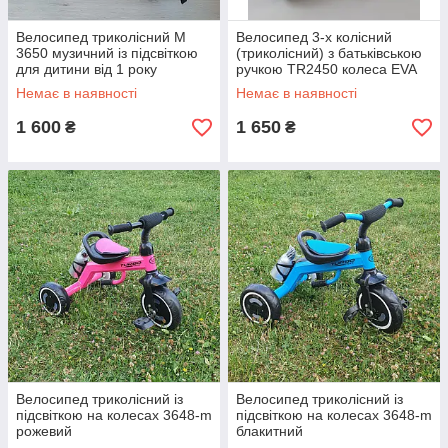
Велосипед триколісний M
Велосипед 3-х колісний
3650 музичний із підсвіткою
(триколісний) з батьківською
для дитини від 1 року
ручкою TR2450 колеса EVA
Turbotrike
9,5х5 дюймів, чорний
Немає в наявності
Немає в наявності
1 600
1 650
₴
₴
Велосипед триколісний із
Велосипед триколісний із
підсвіткою на колесах 3648-m
підсвіткою на колесах 3648-m
рожевий
блакитний