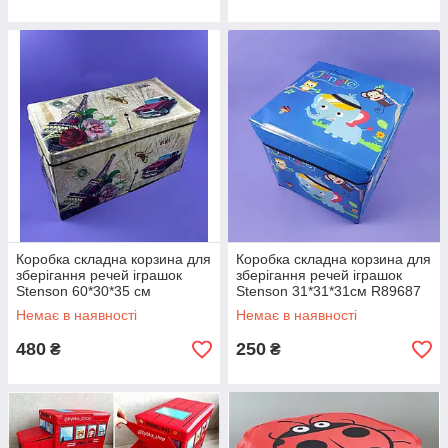
Коробка складна корзина для
Коробка складна корзина для
зберігання речей іграшок
зберігання речей іграшок
Stenson 60*30*35 см
Stenson 31*31*31см R89687
WW01365 бежевийколір
синій слоник
Немає в наявності
Немає в наявності
480
250
₴
₴