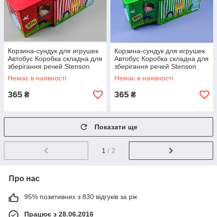
Корзина-сундук для игрушек
Корзина-сундук для игрушек
Автобус Коробка складна для
Автобус Коробка складна для
зберігання речей Stenson
зберігання речей Stenson
WW01364 55x25x31см
WW01364 55x25x31см
Немає в наявності
Немає в наявності
червоний
зелений
365
365
₴
₴
Показати ще
1
/ 2
Про нас
95% позитивних з 830 відгуків за рік
Працює з 28.06.2016