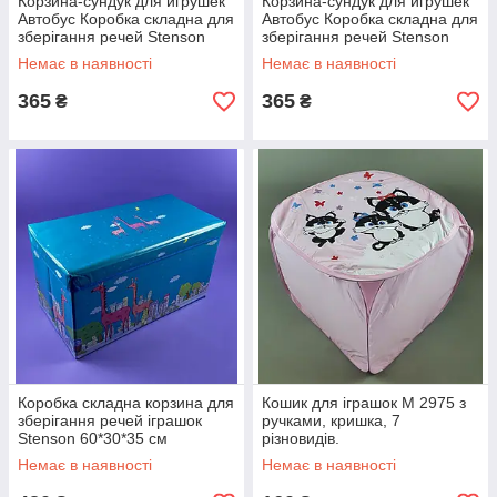
Корзина-сундук для игрушек
Корзина-сундук для игрушек
Автобус Коробка складна для
Автобус Коробка складна для
зберігання речей Stenson
зберігання речей Stenson
WW01364 55x25x31см синій
WW01364 55x25x31см
Немає в наявності
Немає в наявності
рожевий
365
365
₴
₴
Коробка складна корзина для
Кошик для іграшок M 2975 з
зберігання речей іграшок
ручками, кришка, 7
Stenson 60*30*35 см
різновидів.
WW01365 блакитна
Немає в наявності
Немає в наявності