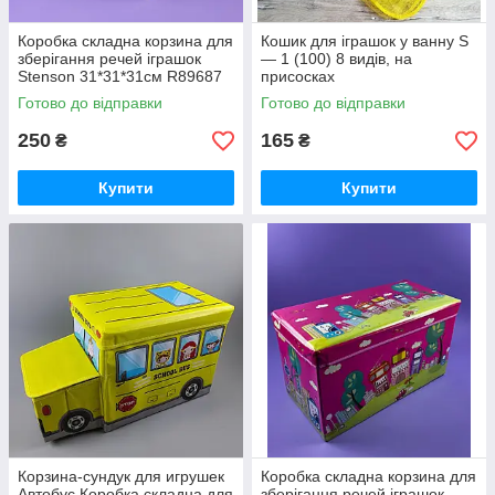
Коробка складна корзина для
Кошик для іграшок у ванну S
зберігання речей іграшок
— 1 (100) 8 видів, на
Stenson 31*31*31см R89687
присосках
червона
Готово до відправки
Готово до відправки
250
165
₴
₴
Купити
Купити
Корзина-сундук для игрушек
Коробка складна корзина для
Автобус Коробка складна для
зберігання речей іграшок