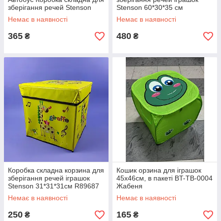
зберігання речей Stenson
Stenson 60*30*35 см
WW01364 55x25x31см
WW01365 рожева
Немає в наявності
Немає в наявності
жовтий
365
480
₴
₴
Коробка складна корзина для
Кошик орзина для іграшок
зберігання речей іграшок
45х46см, в пакеті BT-TB-0004
Stenson 31*31*31см R89687
Жабеня
жовтий жираф
Немає в наявності
Немає в наявності
250
165
₴
₴