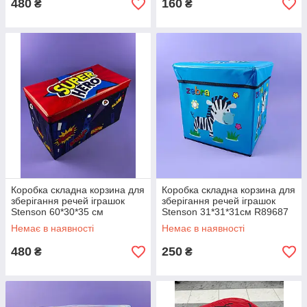
480
160
₴
₴
Коробка складна корзина для
Коробка складна корзина для
зберігання речей іграшок
зберігання речей іграшок
Stenson 60*30*35 см
Stenson 31*31*31см R89687
WW01365 синій колір
синя
Немає в наявності
Немає в наявності
480
250
₴
₴