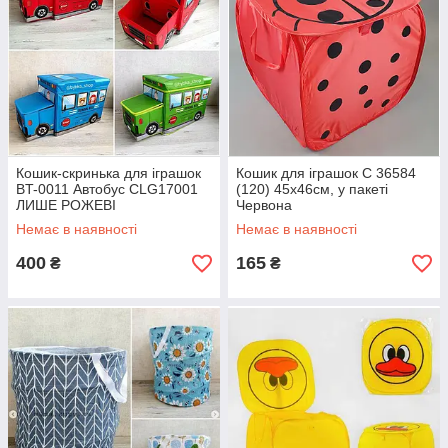
Кошик-скринька для іграшок
Кошик для іграшок С 36584
BT-0011 Автобус CLG17001
(120) 45х46см, у пакеті
ЛИШЕ РОЖЕВІ
Червона
Немає в наявності
Немає в наявності
400
165
₴
₴