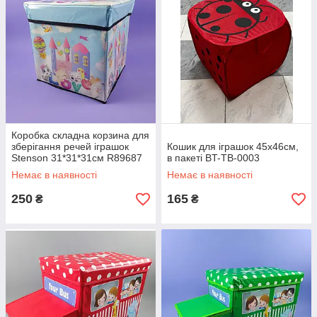
Коробка складна корзина для
зберігання речей іграшок
Кошик для іграшок 45х46см,
Stenson 31*31*31см R89687
в пакеті BT-TB-0003
блакитний колір
Немає в наявності
Немає в наявності
250
165
₴
₴