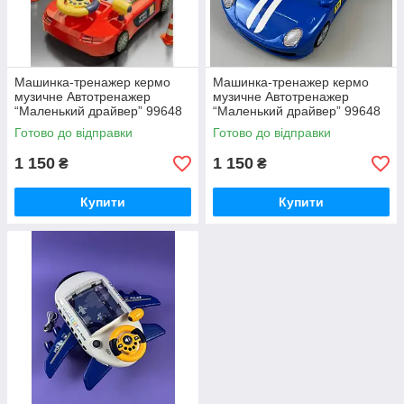
Машинка-тренажер кермо
Машинка-тренажер кермо
музичне Автотренажер
музичне Автотренажер
“Маленький драйвер” 99648
“Маленький драйвер” 99648
"TK Group",озвучено
"TK Group",озвучено
Готово до відправки
Готово до відправки
українською червона
українською синій
1 150
1 150
₴
₴
Купити
Купити