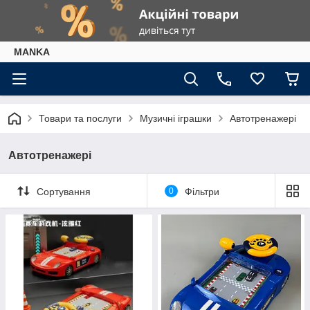
МАNKА
Товари та послуги
Музичні іграшки
Автотренажері
Автотренажері
Сортування
0
Фільтри