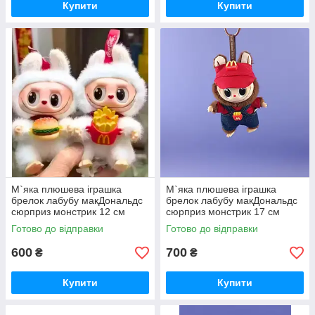
Купити
Купити
М`яка плюшева іграшка
М`яка плюшева іграшка
брелок лабубу макДональдс
брелок лабубу макДональдс
сюрприз монстрик 12 см
сюрприз монстрик 17 см
рандомна 1061
рандомна 1053
Готово до відправки
Готово до відправки
600
700
₴
₴
Купити
Купити