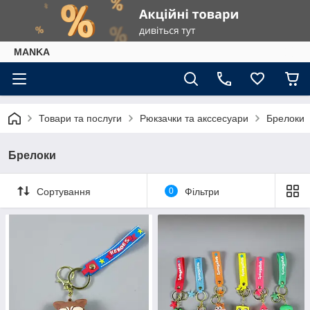
МАNKА
Товари та послуги
Рюкзачки та акссесуари
Брелоки
Брелоки
Сортування
0
Фільтри