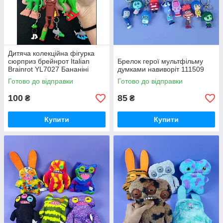
Дитяча колекційна фігурка
сюрприз брейнрот Italian
Брелок герої мультфільму
Brainrot YL7027 Бананіні
думками навиворіт 111509
Сахур Тралалело Ларілі
Готово до відправки
Готово до відправки
Ларіла
100
85
₴
₴
Купити
Купити