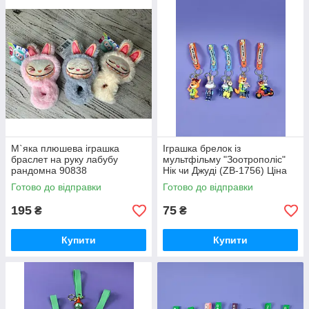
М`яка плюшева іграшка
Іграшка брелок із
браслет на руку лабубу
мультфільму "Зоотрополіс"
рандомна 90838
Нік чи Джуді (ZB-1756) Ціна
за 1 шт
Готово до відправки
Готово до відправки
195
75
₴
₴
Купити
Купити