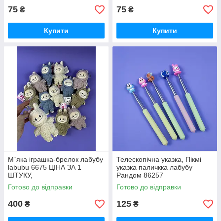
75
75
₴
₴
Купити
Купити
М`яка іграшка-брелок лабубу
Телескопічна указка, Пікмі
labubu 6675 ЦІНА ЗА 1
указка паличкка лабубу
ШТУКУ,
Рандом 86257
Готово до відправки
Готово до відправки
400
125
₴
₴