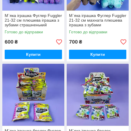
М`яка іграшка Фуглер Fuggler
М`яка іграшка Фуглер Fuggler
21-32 см плюшева іграшка з
21-32 см махната плюшева
зубами страшненький
іграшка з зубами
улюбленець Фаглер
страшненький улюбленець
Готово до відправки
Готово до відправки
Фаглер
600
700
₴
₴
Купити
Купити
М`яка іграшка брелок Фуглер
М`яка іграшка брелок