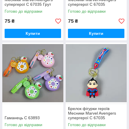
супергерої C 67035 Грут
супергерої C 67035
дерево
суперчетвірка
Готово до відправки
Готово до відправки
75
75
₴
₴
Купити
Купити
Брелок фігурки героїв
Месники Marvel Avengers
Гаманець С 63893
супергерої C 67035
супермен
Готово до відправки
Готово до відправки