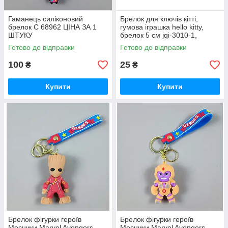
Гаманець силіконовий
Брелок для ключів кітті,
брелок C 68962 ЦІНА ЗА 1
гумова іграшка hello kitty,
ШТУКУ
брелок 5 см jqi-3010-1,
дитячий брелок для рюкзака,
Готово до відправки
Готово до відправки
подарунок для дівчинки
100
25
₴
₴
Купити
Купити
Брелок фігурки героїв
Брелок фігурки героїв
Месники Marvel Avengers
Месники Marvel Avengers