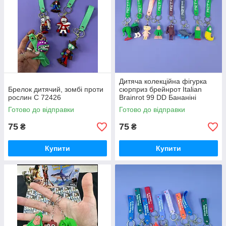
Дитяча колекційна фігурка
Брелок дитячий, зомбі проти
сюрприз брейнрот Italian
рослин С 72426
Brainrot 99 DD Бананіні
Сахур Тралалело Ларілі
Готово до відправки
Готово до відправки
Ларіла
75
75
₴
₴
Купити
Купити