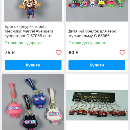
Брелок фігурки героїв
Месники Marvel Avengers
Дитячий брелок для герої
супергерої C 67035 єнот
мультфільму C 68366
ракета
Готово до відправки
Готово до відправки
75
60
₴
₴
Купити
Купити