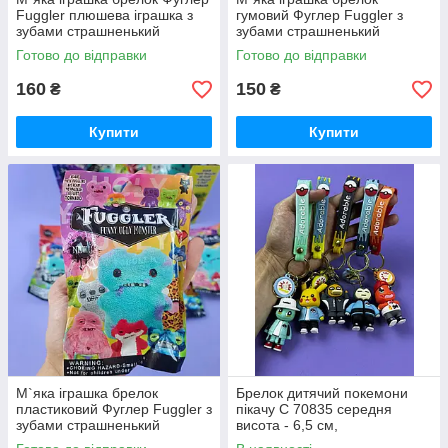
Fuggler плюшева іграшка з
гумовий Фуглер Fuggler з
зубами страшненький
зубами страшненький
улюбленець Фаглер
улюбленець Фаглер
Готово до відправки
Готово до відправки
160
150
₴
₴
Купити
Купити
М`яка іграшка брелок
Брелок дитячий покемони
пластиковий Фуглер Fuggler з
пікачу C 70835 середня
зубами страшненький
висота - 6,5 см,
улюбленець Фаглер