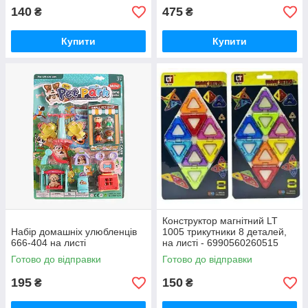
140
475
₴
₴
Купити
Купити
Конструктор магнітний LT
Набір домашніх улюбленців
1005 трикутники 8 деталей,
666-404 на листі
на листі - 6990560260515
Готово до відправки
Готово до відправки
195
150
₴
₴