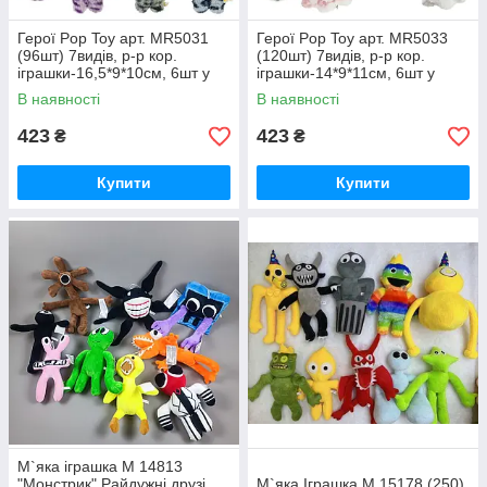
Герої Pop Toy арт. MR5031
Герої Pop Toy арт. MR5033
(96шт) 7видів, р-р кор.
(120шт) 7видів, р-р кор.
іграшки-16,5*9*10см, 6шт у
іграшки-14*9*11см, 6шт у
дисплей боксі 40*17*32см
дисплей боксі 34*18,5*28см
В наявності
В наявності
423
423
₴
₴
Купити
Купити
М`яка іграшка М 14813
"Монстрик" Райдужні друзі ,
М`яка Іграшка M 15178 (250)