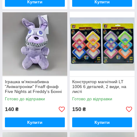
Купити
Купити
Іграшка м'яконабивна
Конструктор магнітний LT
"Аніматроніки" Fnaff фнаф
1006 6 деталей, 2 види, на
Five Nights at Freddy's Бонні
листі
C 47561 “Кошмарики”, 21 см,
Готово до відправки
Готово до відправки
140
150
₴
₴
Купити
Купити