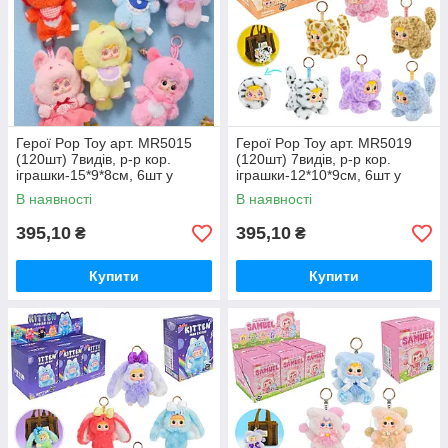
Герої Pop Toy арт. MR5015
Герої Pop Toy арт. MR5019
(120шт) 7видів, р-р кор.
(120шт) 7видів, р-р кор.
іграшки-15*9*8см, 6шт у
іграшки-12*10*9см, 6шт у
дисплей боксі 28*17*28см
дисплей боксі 31*18,5*28см
В наявності
В наявності
395,10
395,10
₴
₴
Купити
Купити