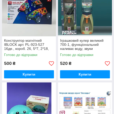
Конструктор магнітний
Іграшковий кулер великий
IBLOCK арт. PL-923-527
700-1, функціональний
16де., короб. 26, 5*7, 2*18,
наливає воду, звуки
3см
булькання, підсвітка, 2
Готово до відправки
Готово до відправки
паперові стаканчики,
15х15х41 см
500
520
₴
₴
Купити
Купити