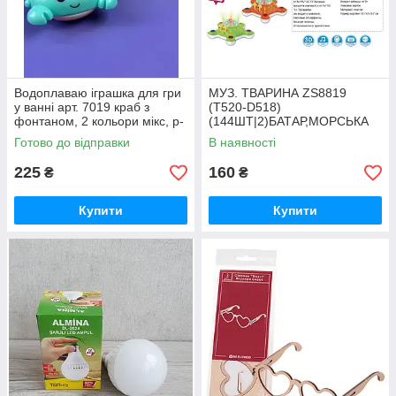
Водоплаваю іграшка для гри
МУЗ. ТВАРИНА ZS8819
у ванні арт. 7019 краб з
(T520-D518)
фонтаном, 2 кольори мікс, р-
(144ШТ|2)БАТАР,МОРСЬКА
р10, 2*9*10, короб.
ЗІРКА 2 КОЛ МІКС,СПІВАЄ
Готово до відправки
В наявності
ПІСНЮ,СВІТЛО 3-D
ЕФЕКТИ,ВІДШТОВ
225
160
₴
₴
Купити
Купити