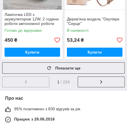
Лампочка LED з
акумулятором 12W, 2 години
Дерев'яна модель "Окуляри
роботи автономної роботи
"Серце"
без світла, Е27, ALMINA DL-
Готово до відправки
В наявності
2024 /
450
53,24
₴
₴
Купити
Купити
Показати ще
1
/ 224
Про нас
95% позитивних з 830 відгуків за рік
Працює з 28.06.2016