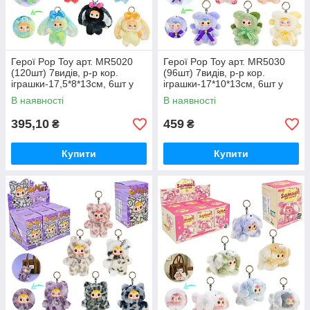
Герої Pop Toy арт. MR5020
Герої Pop Toy арт. MR5030
(120шт) 7видів, р-р кор.
(96шт) 7видів, р-р кор.
іграшки-17,5*8*13см, 6шт у
іграшки-17*10*13см, 6шт у
дисплей боксі 40*17*32см
дисплей боксі 40*17*32см
В наявності
В наявності
395,10
459
₴
₴
Купити
Купити