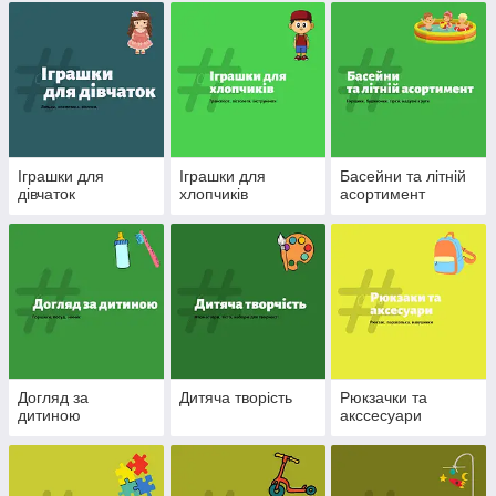
Іграшки для
Іграшки для
Басейни та літній
дівчаток
хлопчиків
асортимент
Догляд за
Дитяча творість
Рюкзачки та
дитиною
акссесуари