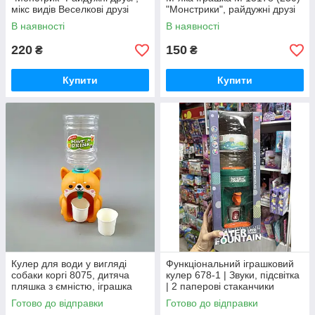
мікс видів Веселкові друзі
"Монстрики", райдужні друзі
В наявності
В наявності
220
150
₴
₴
Купити
Купити
Кулер для води у вигляді
Функціональний іграшковий
собаки коргі 8075, дитяча
кулер 678-1 | Звуки, підсвітка
пляшка з ємністю, іграшка
| 2 паперові стаканчики
для прогулянок, 3 кольори
Готово до відправки
Готово до відправки