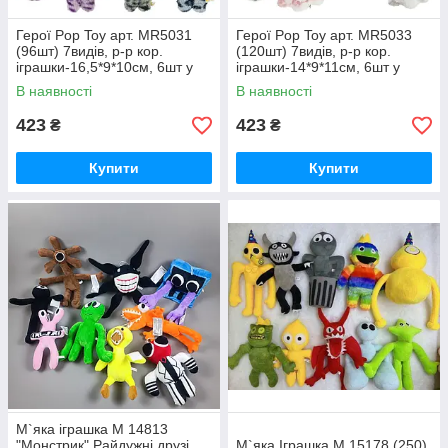
Герої Pop Toy арт. MR5031
Герої Pop Toy арт. MR5033
(96шт) 7видів, р-р кор.
(120шт) 7видів, р-р кор.
іграшки-16,5*9*10см, 6шт у
іграшки-14*9*11см, 6шт у
дисплей боксі 40*17*32см
дисплей боксі 34*18,5*28см
В наявності
В наявності
423
423
₴
₴
Купити
Купити
М`яка іграшка М 14813
"Монстрик" Райдужні друзі ,
М`яка Іграшка M 15178 (250)