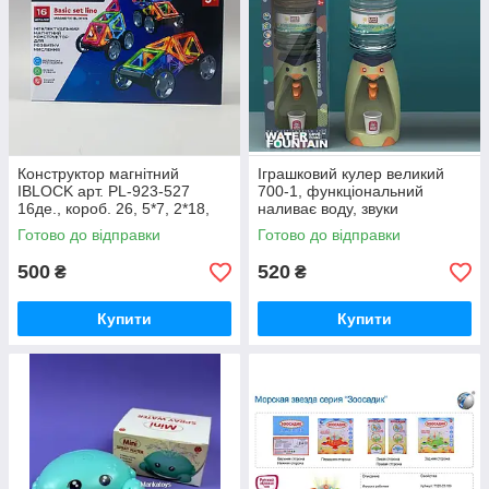
Конструктор магнітний
Іграшковий кулер великий
IBLOCK арт. PL-923-527
700-1, функціональний
16де., короб. 26, 5*7, 2*18,
наливає воду, звуки
3см
булькання, підсвітка, 2
Готово до відправки
Готово до відправки
паперові стаканчики,
15х15х41 см
500
520
₴
₴
Купити
Купити