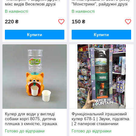
мікс видів Веселкові друзі
"Монстрики", райдужні друзі
В наявності
В наявності
220
150
₴
₴
Купити
Купити
Кулер для води у вигляді
Функціональний іграшковий
собаки коргі 8075, дитяча
кулер 678-1 | Звуки, підсвітка
пляшка з ємністю, іграшка
| 2 паперові стаканчики
для прогулянок, 3 кольори
Готово до відправки
Готово до відправки