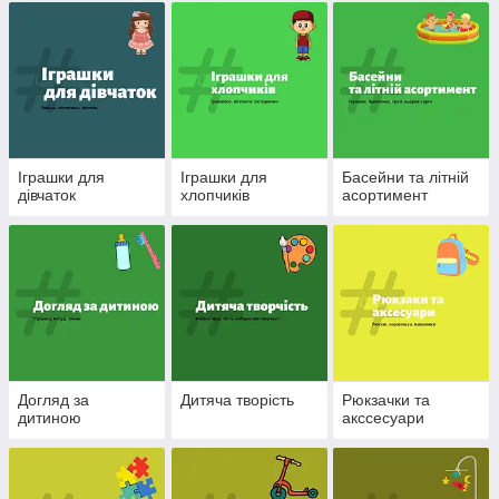
Іграшки для
Іграшки для
Басейни та літній
дівчаток
хлопчиків
асортимент
Догляд за
Дитяча творість
Рюкзачки та
дитиною
акссесуари