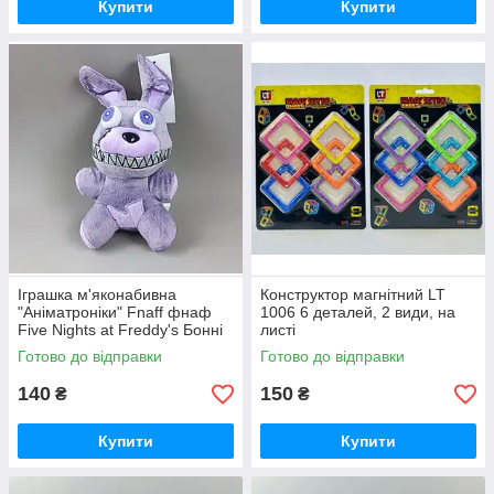
Купити
Купити
Іграшка м'яконабивна
Конструктор магнітний LT
"Аніматроніки" Fnaff фнаф
1006 6 деталей, 2 види, на
Five Nights at Freddy's Бонні
листі
C 47561 “Кошмарики”, 21 см,
Готово до відправки
Готово до відправки
140
150
₴
₴
Купити
Купити