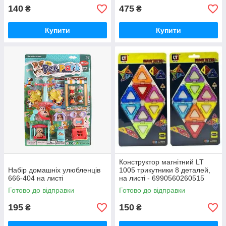
140
475
₴
₴
Купити
Купити
Конструктор магнітний LT
Набір домашніх улюбленців
1005 трикутники 8 деталей,
666-404 на листі
на листі - 6990560260515
Готово до відправки
Готово до відправки
195
150
₴
₴