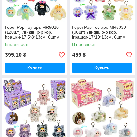
Герої Pop Toy арт. MR5020
Герої Pop Toy арт. MR5030
(120шт) 7видів, р-р кор.
(96шт) 7видів, р-р кор.
іграшки-17,5*8*13см, 6шт у
іграшки-17*10*13см, 6шт у
дисплей боксі 40*17*32см
дисплей боксі 40*17*32см
В наявності
В наявності
395,10
459
₴
₴
Купити
Купити