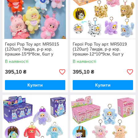
Герої Pop Toy арт. MR5015
Герої Pop Toy арт. MR5019
(120шт) 7видів, р-р кор.
(120шт) 7видів, р-р кор.
іграшки-15*9*8см, 6шт у
іграшки-12*10*9см, 6шт у
дисплей боксі 28*17*28см
дисплей боксі 31*18,5*28см
В наявності
В наявності
395,10
395,10
₴
₴
Купити
Купити