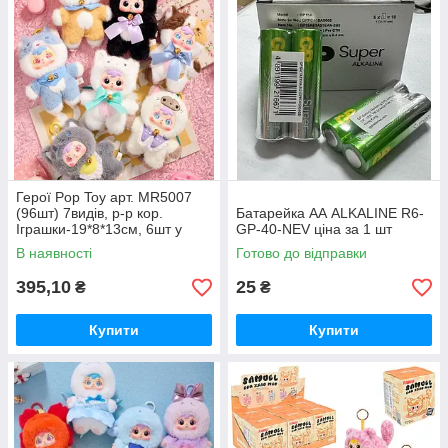
Герої Pop Toy арт. MR5007
(96шт) 7видів, р-р кор.
Батарейка АА ALKALINE R6-
Іграшки-19*8*13см, 6шт у
GP-40-NEV ціна за 1 шт
дисплей боксі 40*17*33см
В наявності
Готово до відправки
395,10
25
₴
₴
Купити
Купити