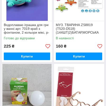
Водоплаваю іграшка для гри
МУЗ. ТВАРИНА ZS8819
у ванні арт. 7019 краб з
(T520-D518)
фонтаном, 2 кольори мікс, р-
(144ШТ|2)БАТАР,МОРСЬКА
р10, 2*9*10, короб.
ЗІРКА 2 КОЛ МІКС,СПІВАЄ
Готово до відправки
В наявності
ПІСНЮ,СВІТЛО 3-D
ЕФЕКТИ,ВІДШТОВ
225
160
₴
₴
Купити
Купити