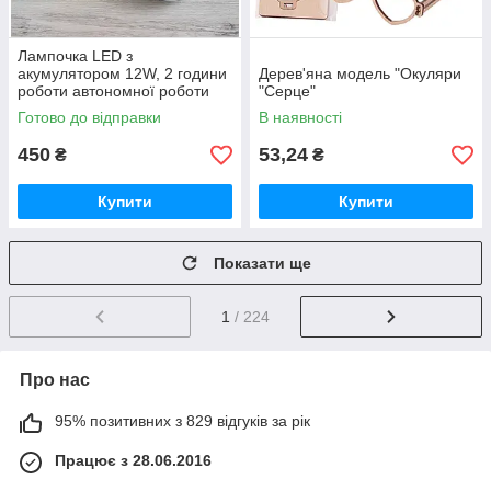
Лампочка LED з
акумулятором 12W, 2 години
Дерев'яна модель "Окуляри
роботи автономної роботи
"Серце"
без світла, Е27, ALMINA DL-
Готово до відправки
В наявності
2024 /
450
53,24
₴
₴
Купити
Купити
Показати ще
1
/ 224
Про нас
95% позитивних з 829 відгуків за рік
Працює з 28.06.2016