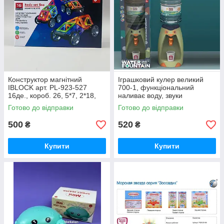
Конструктор магнітний
Іграшковий кулер великий
IBLOCK арт. PL-923-527
700-1, функціональний
16де., короб. 26, 5*7, 2*18,
наливає воду, звуки
3см
булькання, підсвітка, 2
Готово до відправки
Готово до відправки
паперові стаканчики,
15х15х41 см
500
520
₴
₴
Купити
Купити