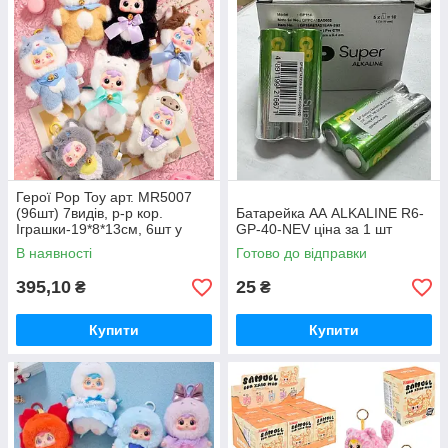
Герої Pop Toy арт. MR5007
(96шт) 7видів, р-р кор.
Батарейка АА ALKALINE R6-
Іграшки-19*8*13см, 6шт у
GP-40-NEV ціна за 1 шт
дисплей боксі 40*17*33см
В наявності
Готово до відправки
395,10
25
₴
₴
Купити
Купити