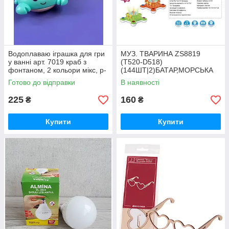
Водоплаваю іграшка для гри
МУЗ. ТВАРИНА ZS8819
у ванні арт. 7019 краб з
(T520-D518)
фонтаном, 2 кольори мікс, р-
(144ШТ|2)БАТАР,МОРСЬКА
р10, 2*9*10, короб.
ЗІРКА 2 КОЛ МІКС,СПІВАЄ
Готово до відправки
В наявності
ПІСНЮ,СВІТЛО 3-D
ЕФЕКТИ,ВІДШТОВ
225
160
₴
₴
Купити
Купити