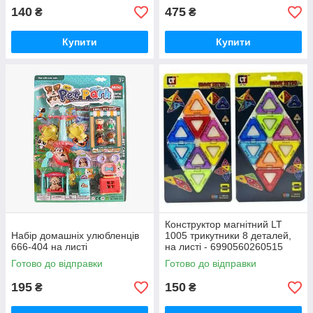
140
475
₴
₴
Купити
Купити
Конструктор магнітний LT
Набір домашніх улюбленців
1005 трикутники 8 деталей,
666-404 на листі
на листі - 6990560260515
Готово до відправки
Готово до відправки
195
150
₴
₴