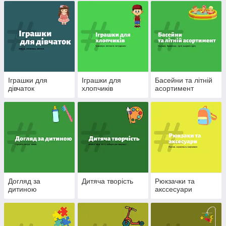
Іграшки для
Іграшки для
Басейни та літній
дівчаток
хлопчиків
асортимент
Догляд за
Дитяча творість
Рюкзачки та
дитиною
акссесуари