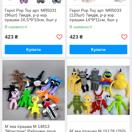
Герої Pop Toy арт. MR5031
Герої Pop Toy арт. MR5033
(96шт) 7видів, р-р кор.
(120шт) 7видів, р-р кор.
іграшки-16,5*9*10см, 6шт у
іграшки-14*9*11см, 6шт у
дисплей боксі 40*17*32см
дисплей боксі 34*18,5*28см
В наявності
В наявності
423
423
₴
₴
Купити
Купити
М`яка іграшка М 14813
"Монстрик" Райдужні друзі ,
М`яка Іграшка M 15178 (250)