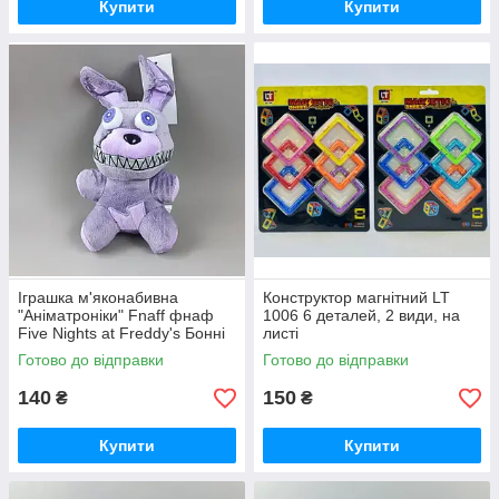
Купити
Купити
Іграшка м'яконабивна
Конструктор магнітний LT
"Аніматроніки" Fnaff фнаф
1006 6 деталей, 2 види, на
Five Nights at Freddy's Бонні
листі
C 47561 “Кошмарики”, 21 см,
Готово до відправки
Готово до відправки
140
150
₴
₴
Купити
Купити