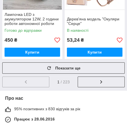
Лампочка LED з
акумулятором 12W, 2 години
Дерев'яна модель "Окуляри
роботи автономної роботи
"Серце"
без світла, Е27, ALMINA DL-
Готово до відправки
В наявності
2024 /
450
53,24
₴
₴
Купити
Купити
Показати ще
1
/ 223
Про нас
95% позитивних з 830 відгуків за рік
Працює з 28.06.2016