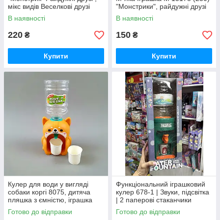
мікс видів Веселкові друзі
"Монстрики", райдужні друзі
В наявності
В наявності
220
150
₴
₴
Купити
Купити
Кулер для води у вигляді
Функціональний іграшковий
собаки коргі 8075, дитяча
кулер 678-1 | Звуки, підсвітка
пляшка з ємністю, іграшка
| 2 паперові стаканчики
для прогулянок, 3 кольори
Готово до відправки
Готово до відправки