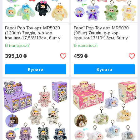
Герої Pop Toy арт. MR5020
Герої Pop Toy арт. MR5030
(120шт) 7видів, р-р кор.
(96шт) 7видів, р-р кор.
іграшки-17,5*8*13см, 6шт у
іграшки-17*10*13см, 6шт у
дисплей боксі 40*17*32см
дисплей боксі 40*17*32см
В наявності
В наявності
395,10
459
₴
₴
Купити
Купити