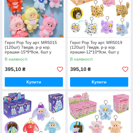
Герої Pop Toy арт. MR5015
Герої Pop Toy арт. MR5019
(120шт) 7видів, р-р кор.
(120шт) 7видів, р-р кор.
іграшки-15*9*8см, 6шт у
іграшки-12*10*9см, 6шт у
дисплей боксі 28*17*28см
дисплей боксі 31*18,5*28см
В наявності
В наявності
395,10
395,10
₴
₴
Купити
Купити