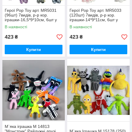
Герої Pop Toy арт. MR5031
Герої Pop Toy арт. MR5033
(96шт) 7видів, р-р кор.
(120шт) 7видів, р-р кор.
іграшки-16,5*9*10см, 6шт у
іграшки-14*9*11см, 6шт у
дисплей боксі 40*17*32см
дисплей боксі 34*18,5*28см
В наявності
В наявності
423
423
₴
₴
Купити
Купити
М`яка іграшка М 14813
"Монстрик" Райдужні друзі ,
М`яка Іграшка M 15178 (250)