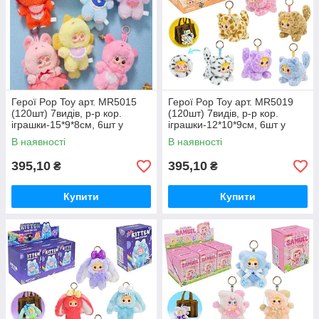
Герої Pop Toy арт. MR5015
Герої Pop Toy арт. MR5019
(120шт) 7видів, р-р кор.
(120шт) 7видів, р-р кор.
іграшки-15*9*8см, 6шт у
іграшки-12*10*9см, 6шт у
дисплей боксі 28*17*28см
дисплей боксі 31*18,5*28см
В наявності
В наявності
395,10
395,10
₴
₴
Купити
Купити