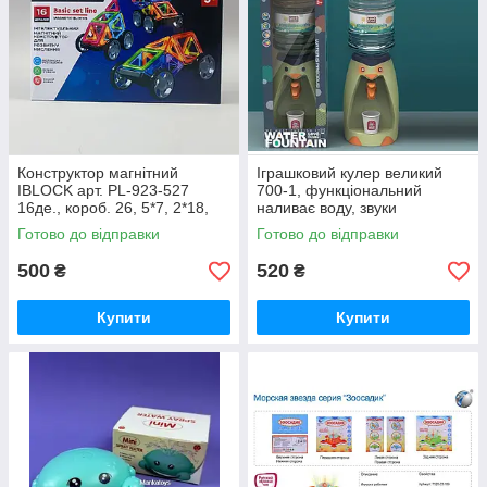
Конструктор магнітний
Іграшковий кулер великий
IBLOCK арт. PL-923-527
700-1, функціональний
16де., короб. 26, 5*7, 2*18,
наливає воду, звуки
3см
булькання, підсвітка, 2
Готово до відправки
Готово до відправки
паперові стаканчики,
15х15х41 см
500
520
₴
₴
Купити
Купити