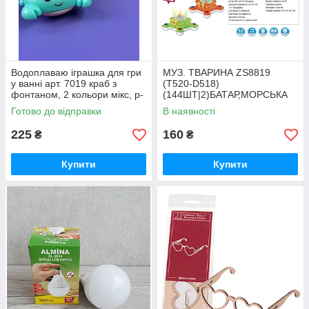
Водоплаваю іграшка для гри
МУЗ. ТВАРИНА ZS8819
у ванні арт. 7019 краб з
(T520-D518)
фонтаном, 2 кольори мікс, р-
(144ШТ|2)БАТАР,МОРСЬКА
р10, 2*9*10, короб.
ЗІРКА 2 КОЛ МІКС,СПІВАЄ
Готово до відправки
В наявності
ПІСНЮ,СВІТЛО 3-D
ЕФЕКТИ,ВІДШТОВ
225
160
₴
₴
Купити
Купити