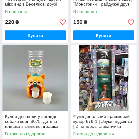
мікс видів Веселкові друзі
"Монстрики", райдужні друзі
В наявності
В наявності
220
150
₴
₴
Купити
Купити
Кулер для води у вигляді
Функціональний іграшковий
собаки коргі 8075, дитяча
кулер 678-1 | Звуки, підсвітка
пляшка з ємністю, іграшка
| 2 паперові стаканчики
для прогулянок, 3 кольори
Готово до відправки
Готово до відправки