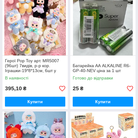
Герої Pop Toy арт. MR5007
(96шт) 7видів, р-р кор.
Батарейка АА ALKALINE R6-
Іграшки-19*8*13см, 6шт у
GP-40-NEV ціна за 1 шт
дисплей боксі 40*17*33см
В наявності
Готово до відправки
395,10
25
₴
₴
Купити
Купити