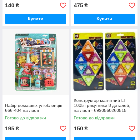
140
475
₴
₴
Купити
Купити
Конструктор магнітний LT
Набір домашніх улюбленців
1005 трикутники 8 деталей,
666-404 на листі
на листі - 6990560260515
Готово до відправки
Готово до відправки
195
150
₴
₴