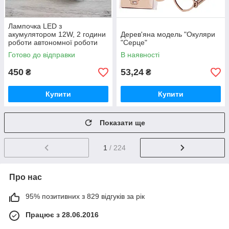
Лампочка LED з
акумулятором 12W, 2 години
Дерев'яна модель "Окуляри
роботи автономної роботи
"Серце"
без світла, Е27, ALMINA DL-
Готово до відправки
В наявності
2024 /
450
53,24
₴
₴
Купити
Купити
Показати ще
1
/ 224
Про нас
95% позитивних з 829 відгуків за рік
Працює з 28.06.2016