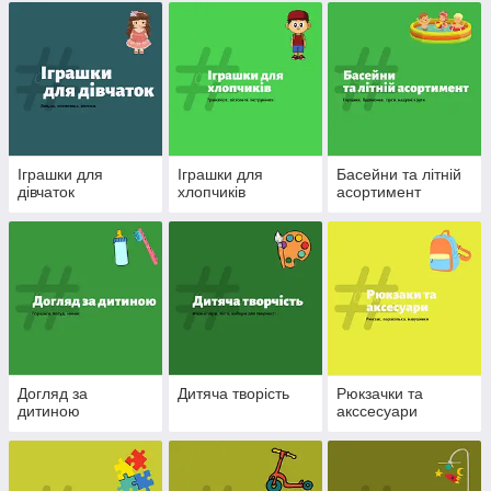
Іграшки для
Іграшки для
Басейни та літній
дівчаток
хлопчиків
асортимент
Догляд за
Дитяча творість
Рюкзачки та
дитиною
акссесуари