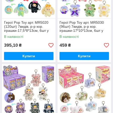
Герої Pop Toy арт. MR5020
Герої Pop Toy арт. MR5030
(120шт) 7видів, р-р кор.
(96шт) 7видів, р-р кор.
іграшки-17,5*8*13см, 6шт у
іграшки-17*10*13см, 6шт у
дисплей боксі 40*17*32см
дисплей боксі 40*17*32см
В наявності
В наявності
395,10
459
₴
₴
Купити
Купити