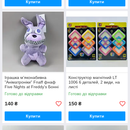
Купити
Купити
Іграшка м'яконабивна
Конструктор магнітний LT
"Аніматроніки" Fnaff фнаф
1006 6 деталей, 2 види, на
Five Nights at Freddy's Бонні
листі
C 47561 “Кошмарики”, 21 см,
Готово до відправки
Готово до відправки
140
150
₴
₴
Купити
Купити