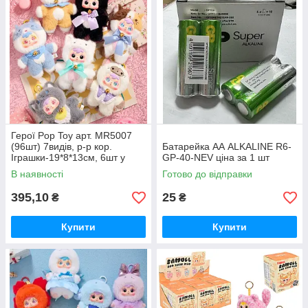
Герої Pop Toy арт. MR5007
(96шт) 7видів, р-р кор.
Батарейка АА ALKALINE R6-
Іграшки-19*8*13см, 6шт у
GP-40-NEV ціна за 1 шт
дисплей боксі 40*17*33см
В наявності
Готово до відправки
395,10
25
₴
₴
Купити
Купити