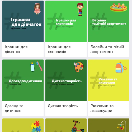
Іграшки для
Іграшки для
Басейни та літній
дівчаток
хлопчиків
асортимент
Догляд за
Дитяча творість
Рюкзачки та
дитиною
акссесуари