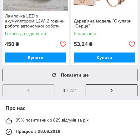
Лампочка LED з
акумулятором 12W, 2 години
Дерев'яна модель "Окуляри
роботи автономної роботи
"Серце"
без світла, Е27, ALMINA DL-
Готово до відправки
В наявності
2024 /
450
53,24
₴
₴
Купити
Купити
Показати ще
1
/ 224
Про нас
95% позитивних з 829 відгуків за рік
Працює з 28.06.2016