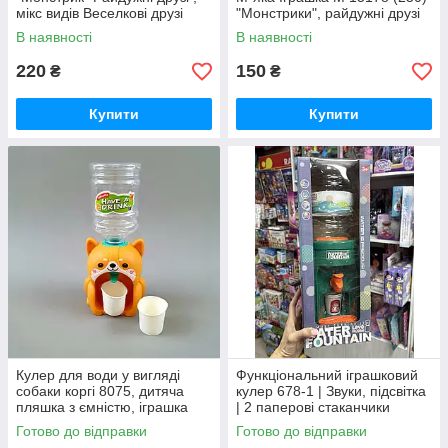
мікс видів Веселкові друзі
"Монстрики", райдужні друзі
В наявності
В наявності
220
150
₴
₴
Купити
Купити
Кулер для води у вигляді
Функціональний іграшковий
собаки коргі 8075, дитяча
кулер 678-1 | Звуки, підсвітка
пляшка з ємністю, іграшка
| 2 паперові стаканчики
для прогулянок, 3 кольори
Готово до відправки
Готово до відправки