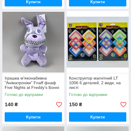
Купити
Купити
Іграшка м'яконабивна
Конструктор магнітний LT
"Аніматроніки" Fnaff фнаф
1006 6 деталей, 2 види, на
Five Nights at Freddy's Бонні
листі
C 47561 “Кошмарики”, 21 см,
Готово до відправки
Готово до відправки
140
150
₴
₴
Купити
Купити