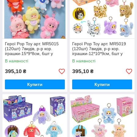
Герої Pop Toy арт. MR5015
Герої Pop Toy арт. MR5019
(120шт) 7видів, р-р кор.
(120шт) 7видів, р-р кор.
іграшки-15*9*8см, 6шт у
іграшки-12*10*9см, 6шт у
дисплей боксі 28*17*28см
дисплей боксі 31*18,5*28см
В наявності
В наявності
395,10
395,10
₴
₴
Купити
Купити