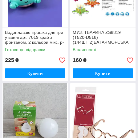
Водоплаваю іграшка для гри
МУЗ. ТВАРИНА ZS8819
у ванні арт. 7019 краб з
(T520-D518)
фонтаном, 2 кольори мікс, р-
(144ШТ|2)БАТАР,МОРСЬКА
р10, 2*9*10, короб.
ЗІРКА 2 КОЛ МІКС,СПІВАЄ
Готово до відправки
В наявності
ПІСНЮ,СВІТЛО 3-D
ЕФЕКТИ,ВІДШТОВ
225
160
₴
₴
Купити
Купити