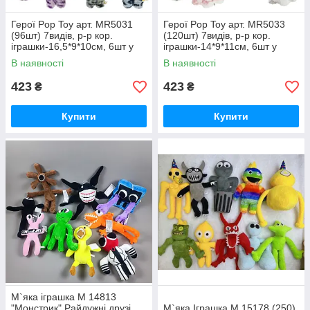
Герої Pop Toy арт. MR5031
Герої Pop Toy арт. MR5033
(96шт) 7видів, р-р кор.
(120шт) 7видів, р-р кор.
іграшки-16,5*9*10см, 6шт у
іграшки-14*9*11см, 6шт у
дисплей боксі 40*17*32см
дисплей боксі 34*18,5*28см
В наявності
В наявності
423
423
₴
₴
Купити
Купити
М`яка іграшка М 14813
"Монстрик" Райдужні друзі ,
М`яка Іграшка M 15178 (250)