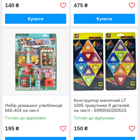
140
475
₴
₴
Купити
Купити
Конструктор магнітний LT
Набір домашніх улюбленців
1005 трикутники 8 деталей,
666-404 на листі
на листі - 6990560260515
Готово до відправки
Готово до відправки
195
150
₴
₴