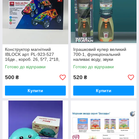
Конструктор магнітний
Іграшковий кулер великий
IBLOCK арт. PL-923-527
700-1, функціональний
16де., короб. 26, 5*7, 2*18,
наливає воду, звуки
3см
булькання, підсвітка, 2
Готово до відправки
Готово до відправки
паперові стаканчики,
15х15х41 см
500
520
₴
₴
Купити
Купити