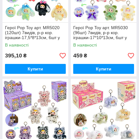
Герої Pop Toy арт. MR5020
Герої Pop Toy арт. MR5030
(120шт) 7видів, р-р кор.
(96шт) 7видів, р-р кор.
іграшки-17,5*8*13см, 6шт у
іграшки-17*10*13см, 6шт у
дисплей боксі 40*17*32см
дисплей боксі 40*17*32см
В наявності
В наявності
395,10
459
₴
₴
Купити
Купити