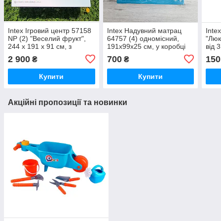
Intex Ігровий центр 57158
Intex Надувний матрац
Inte
NP (2) "Веселий фрукт",
64757 (4) одномісний,
"Люк
244 x 191 x 91 см, з
191х99х25 см, у коробці
від 3
гіркою, від 2-х років, 493л,
2 900
700
150
₴
₴
в коробці
Купити
Купити
Акційні пропозиції та новинки