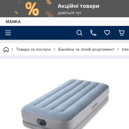
МАNKА
Товари та послуги
Басейни та літній асортимент
Int