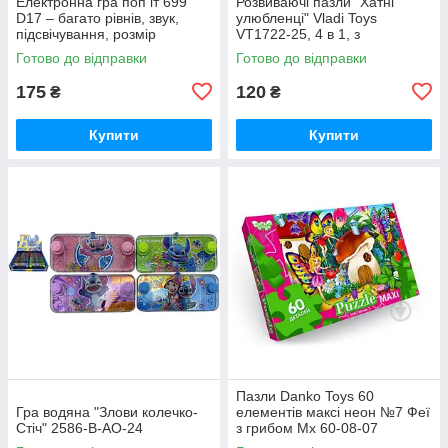
Електронна гра поп іт 699
Розвиваючі пазли "Хатні
D17 – багато рівнів, звук,
улюбленці" Vladi Toys
підсвічування, розмір
VT1722-25, 4 в 1, з
12.5х5.6х14 см (у коробці,
картонними фігурками,
Готово до відправки
Готово до відправки
мікс)
українською, у пакеті
175
120
₴
₴
Купити
Купити
Пазли Danko Toys 60
Гра водяна "Злови колечко-
елементів максі неон №7 Феї
Стіч" 2586-В-АO-24
з грибом Мх 60-08-07