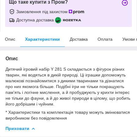
Що таке купити з Пром?
Замовлення під захистом
Доступна доставка
Опис
Характеристики
Доставка
Оплата
Умови 
Опис
Дитячий ігровий набір Y 281 S складається з фігурок різних
тварин, які водяться в дикій природі. Ці іграшки допоможуть
малюкові познайомитися з дикими тваринами та дізнатися
про них якомога більше. Подібні ігри не тільки покращують
пам'ять і логічне мислення, а й пробуджують у крихти інтерес
не тільки до фауни, а й до живої природи в цілому, що робить
його добрішим і чуйним.
* Характеристики та комплектація товару можуть змінюватися
виробником без повідомлення
Приховати