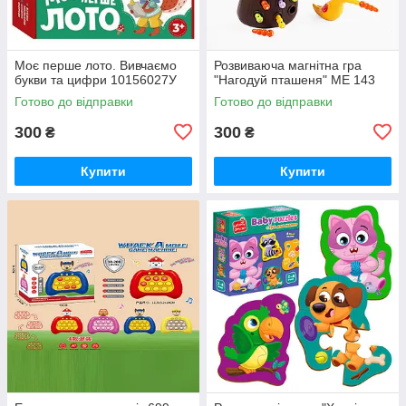
Моє перше лото. Вивчаємо
Розвиваюча магнітна гра
букви та цифри 10156027У
"Нагодуй пташеня" ME 143
Готово до відправки
Готово до відправки
300
300
₴
₴
Купити
Купити