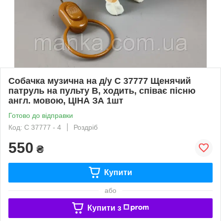
Собачка музична на д/у С 37777 Щенячий
патруль на пульту В, ходить, співає пісню
англ. мовою, ЦІНА ЗА 1шт
Готово до відправки
Код: С 37777 - 4
Роздріб
550
₴
Купити
або
Купити з