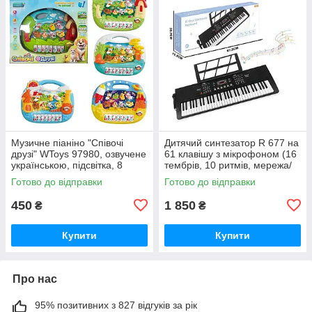
Музичне піаніно "Співочі
Дитячий синтезатор R 677 на
друзі" WToys 97980, озвучене
61 клавішу з мікрофоном (16
українською, підсвітка, 8
тембрів, 10 ритмів, мережа/
пісень, 8 казок, віршики,
батарейки)
Готово до відправки
Готово до відправки
цифри, ноти
450
1 850
₴
₴
Купити
Купити
Про нас
95% позитивних з 827 відгуків за рік