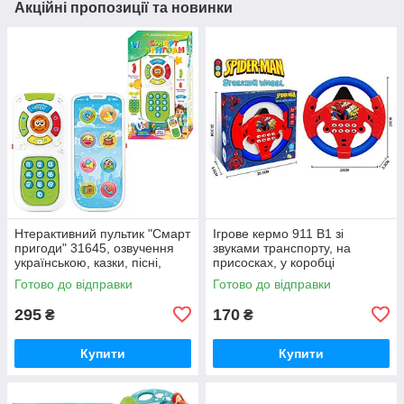
Акційні пропозиції та новинки
Нтерактивний пультик "Смарт
Ігрове кермо 911 B1 зі
пригоди" 31645, озвучення
звуками транспорту, на
українською, казки, пісні,
присосках, у коробці
вікторина, підсвітка
Готово до відправки
Готово до відправки
295
170
₴
₴
Купити
Купити