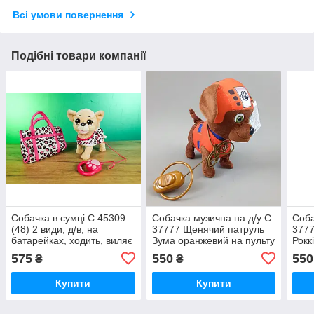
Всі умови повернення
Подібні товари компанії
Собачка в сумці С 45309
Собачка музична на д/у С
Соба
(48) 2 види, д/в, на
37777 Щенячий патруль
3777
батарейках, ходить, виляє
Зума оранжевий на пульту
Рокк
хвостиком, 3 пісні
, ходить, співає пісню
ходи
575
550
550
₴
₴
українською мовою, в
англ. мовою
мов
Купити
Купити