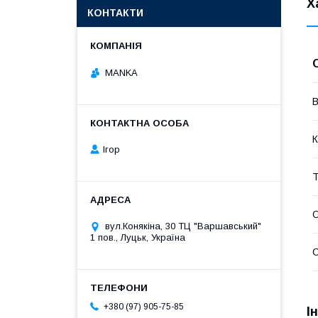
Х
КОНТАКТИ
MANKA
В
К
Ігор
Т
вул.Конякіна, 30 ТЦ "Варшавський"
1 пов., Луцьк, Україна
+380 (97) 905-75-85
І