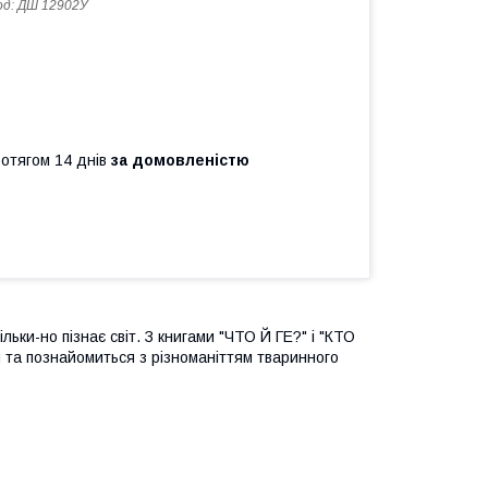
од:
ДШ 12902У
ротягом 14 днів
за домовленістю
ьки-но пізнає світ. З книгами "ЧТО Й ГЕ?" і "КТО
та познайомиться з різноманіттям тваринного