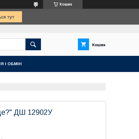
Кошик
Кошик
Я І ОБМІН
 де?" ДШ 12902У