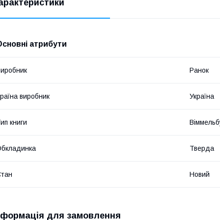
арактеристики
Основні атрибути
иробник
Ранок
раїна виробник
Україна
ип книги
Віммельб
Обкладинка
Тверда
Стан
Новий
нформація для замовлення