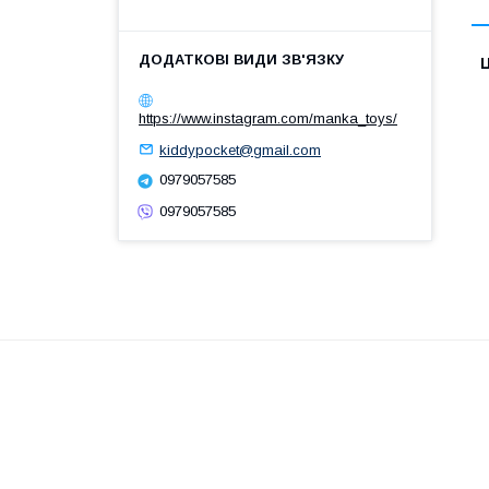
Ц
https://www.instagram.com/manka_toys/
kiddypocket@gmail.com
0979057585
0979057585