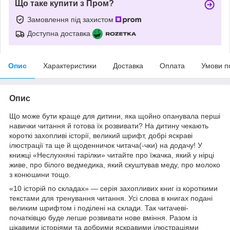
Що таке купити з Пром?
Замовлення під захистом
Доступна доставка
Опис
Характеристики
Доставка
Оплата
Умови п
Опис
Що може бути краще для дитини, яка щойно опанувала перші
навички читання й готова їх розвивати? На дитину чекають
короткі захопливі історії, великий шрифт, добрі яскраві
ілюстрації та ще й щоденничок читача(-чки) на додачу! У
книжці «Неслухняні тарілки» читайте про їжачка, який у нірці
живе, про білого ведмедика, який скуштував меду, про молоко
з конюшини тощо.
«10 історій по складах» — серія захопливих книг із короткими
текстами для тренування читання. Усі слова в книгах подані
великим шрифтом і поділені на склади. Так читачеві-
початківцю буде легше розвивати нове вміння. Разом із
цікавими історіями та добрими яскравими ілюстраціями