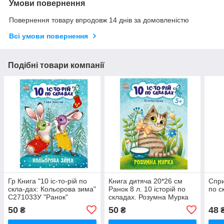
Умови повернення
Повернення товару впродовж 14 днів за домовленістю
Всі умови повернення
Подібні товари компанії
Гр Книга "10 іс-то-рій по
Книга дитяча 20*26 см
Спри
скла-дах: Кольорова зима"
Ранок 8 л. 10 історій по
по с
С271033У "Ранок"
складах. Розумна Мурка
укр. З271044У
50
50
48
₴
₴