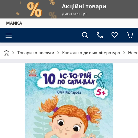
МАNKА
Товари та послуги
Книжки та дитяча література
Несл