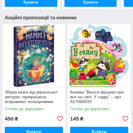
Купити
Купити
Акційні пропозиції та новинки
Збірка казок від української
Книжка "Веселі віршики про
авторки, прикрашена
все на світі. У садку" – арт.
яскравими, кольоровими
А1706003У
ілюстраціями. Книжка містить
Готово до відправки
Готово до відправки
казки, які рекомендовано чит
450
145
₴
₴
Купити
Купити