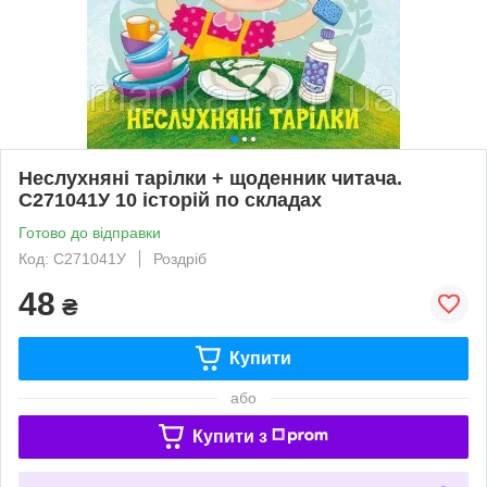
Неслухняні тарілки + щоденник читача.
С271041У 10 історій по складах
Готово до відправки
Код: С271041У
Роздріб
48
₴
Купити
або
Купити з