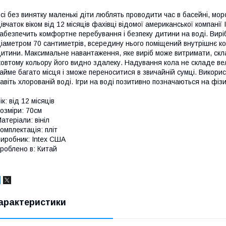
сі без винятку маленькі діти люблять проводити час в басейні, морс
івчаток віком від 12 місяців фахівці відомої американської компані
абезпечить комфортне перебування і безпеку дитини на воді. Вирі
іаметром 70 сантиметрів, всередину нього поміщений внутрішнє кол
итини. Максимальне навантаження, яке виріб може витримати, скла
овтому кольору його видно здалеку. Надування кола не складе вел
айме багато місця і зможе переноситися в звичайній сумці. Викори
авіть хлорованій воді. Ігри на воді позитивно позначаються на фі
ік: від 12 місяців
озміри: 70см
атеріали: вініл
омплектація: пліт
иробник: Іntex США
роблено в: Китай
арактеристики