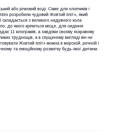
ький або річковий воді. Саме для хлопчиків і
ї Іntex розробили чудовий Жовтий пліт», який
б складається з великого надувного кола
о, до якого кріпиться місце, для сидіння
дає 11 кілограмів, а завдяки своєму яскравому
иких труднощів, а в спущеному вигляді він не
стовувати Жовтий пліт» можна в морской, речной і
зичному та емоційному розвитку будь-якої дитини.