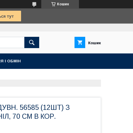
Кошик
Кошик
Я І ОБМІН
ВН. 56585 (12ШТ) З
ІЛ, 70 СМ В КОР.