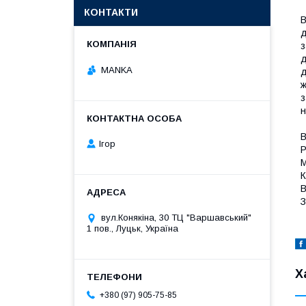
КОНТАКТИ
В
д
з
д
MANKA
д
ж
з
н
В
Ігор
Р
М
К
В
З
вул.Конякіна, 30 ТЦ "Варшавський"
1 пов., Луцьк, Україна
Х
+380 (97) 905-75-85