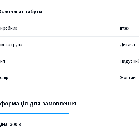
Основні атрибути
иробник
Intex
ікова група
Дитяча
ип
Надувний
олір
Жовтий
нформація для замовлення
іна:
300 ₴