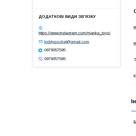
В
https://www.instagram.com/manka_toys/
kiddypocket@gmail.com
В
0979057585
0979057585
Т
К
І
Ц