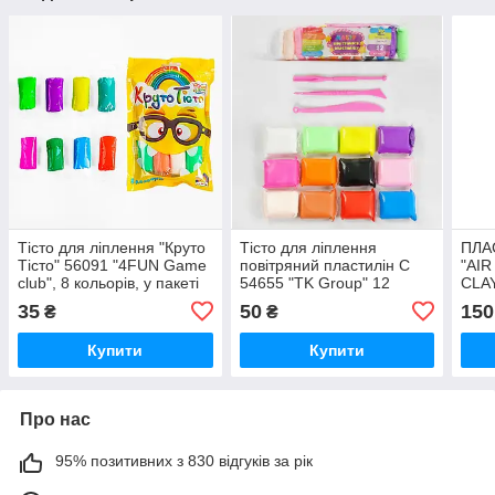
Тісто для ліплення "Круто
Тісто для ліплення
ПЛА
Тісто" 56091 "4FUN Game
повітряний пластилін C
"AIR
club", 8 кольорів, у пакеті
54655 "TK Group" 12
CLAY
кольорів, 3 стеки, в пакеті
DAN
35
50
150
₴
₴
01U
Купити
Купити
Про нас
95% позитивних з 830 відгуків за рік