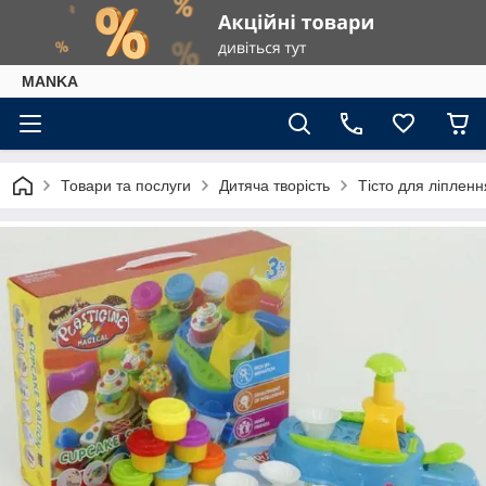
МАNKА
Товари та послуги
Дитяча творість
Тісто для ліпленн