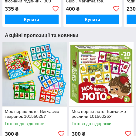
пісочний годинник, 300
Club", магнітна гра,
годи
карток, ігрове поле,
бджілки, грибочки, у
нами
335
400
230
₴
₴
фішки, в к
коробці
Купити
Купити
Акційні пропозиції та новинки
Моє перше лото. Вивчаємо
Моє перше лото. Вивчаємо
тваринок 10156025У
рослини 10156026У
Готово до відправки
Готово до відправки
300
300
₴
₴