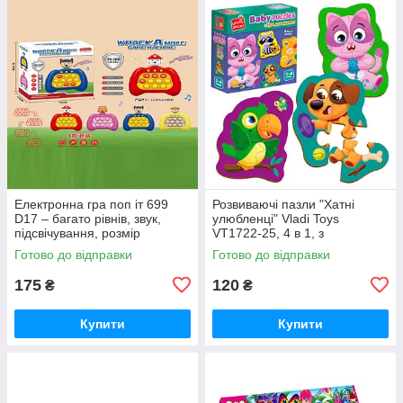
Електронна гра поп іт 699
Розвиваючі пазли "Хатні
D17 – багато рівнів, звук,
улюбленці" Vladi Toys
підсвічування, розмір
VT1722-25, 4 в 1, з
12.5х5.6х14 см (у коробці,
картонними фігурками,
Готово до відправки
Готово до відправки
мікс)
українською, у пакеті
175
120
₴
₴
Купити
Купити