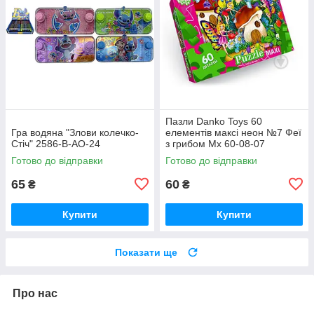
Пазли Danko Toys 60
Гра водяна "Злови колечко-
елементів максі неон №7 Феї
Стіч" 2586-В-АO-24
з грибом Мх 60-08-07
Готово до відправки
Готово до відправки
65
60
₴
₴
Купити
Купити
Показати ще
Про нас