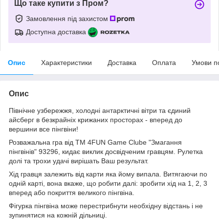
Що таке купити з Пром?
Замовлення під захистом
Доступна доставка
Опис
Характеристики
Доставка
Оплата
Умови п
Опис
Північне узбережжя, холодні антарктичні вітри та єдиний
айсберг в безкрайніх крижаних просторах - вперед до
вершини все пінгвіни!
Розважальна гра від ТМ 4FUN Game Clube "Змагання
пінгвінів" 93296, кидає виклик досвідченим гравцям. Рулетка
долі та трохи удачі вирішать Ваш результат.
Хід гравця залежить від карти яка йому випала. Витягаючи по
одній карті, вона вкаже, що робити далі: зробити хід на 1, 2, 3
вперед або покриття великого пінгвіна.
Фігурка пінгвіна може перестрибнути необхідну відстань і не
зупинятися на кожній дільниці.