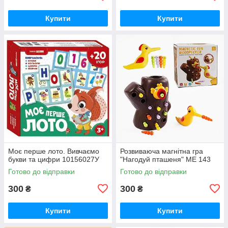
Купити
Купити
Моє перше лото. Вивчаємо
Розвиваюча магнітна гра
букви та цифри 10156027У
"Нагодуй пташеня" ME 143
Готово до відправки
Готово до відправки
300
300
₴
₴
Купити
Купити