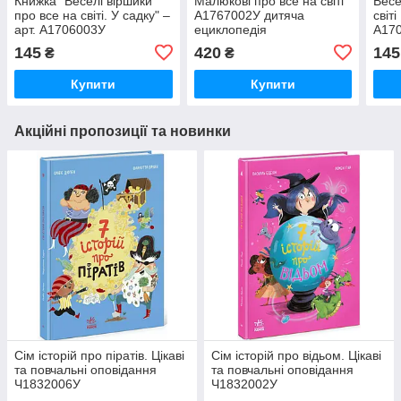
Книжка "Веселі віршики
Малюкові про все на світі
Весе
про все на світі. У садку" –
А1767002У дитяча
світ
арт. А1706003У
ециклопедія
А17
145
420
145
₴
₴
Купити
Купити
Акційні пропозиції та новинки
Сім історій про піратів. Цікаві
Сім історій про відьом. Цікаві
та повчальні оповідання
та повчальні оповідання
Ч1832006У
Ч1832002У