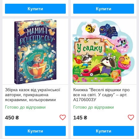
Купити
Купити
Збірка казок від української
Книжка "Веселі віршики про
авторки, прикрашена
все на світі. У садку" – арт.
яскравими, кольоровими
А1706003У
ілюстраціями. Книжка містить
Готово до відправки
Готово до відправки
казки, які рекомендовано чит
450
145
₴
₴
Купити
Купити