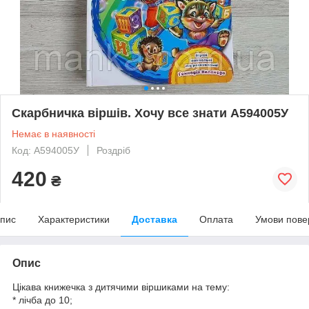
Скарбничка віршів. Хочу все знати А594005У
Немає в наявності
Код: А594005У
Роздріб
420
₴
пис
Характеристики
Доставка
Оплата
Умови пове
Опис
Цікава книжечка з дитячими віршиками на тему:
* лічба до 10;