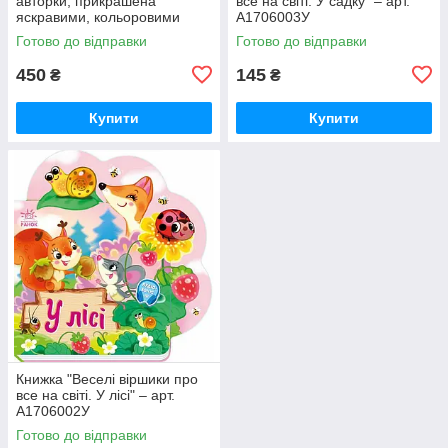
авторки, прикрашена
все на світі. У садку" – арт.
яскравими, кольоровими
А1706003У
ілюстраціями. Книжка містить
Готово до відправки
Готово до відправки
казки, які рекомендовано чит
450
145
₴
₴
Купити
Купити
Книжка "Веселі віршики про
все на світі. У лісі" – арт.
А1706002У
Готово до відправки