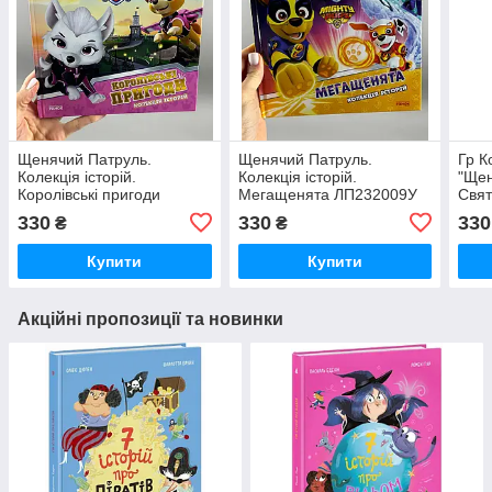
Щенячий Патруль.
Щенячий Патруль.
Гр К
Колекція історій.
Колекція історій.
"Щен
Королівські пригоди
Мегащенята ЛП232009У
Свят
ЛП232008У
ЛП23
330
330
330
₴
₴
Купити
Купити
Акційні пропозиції та новинки