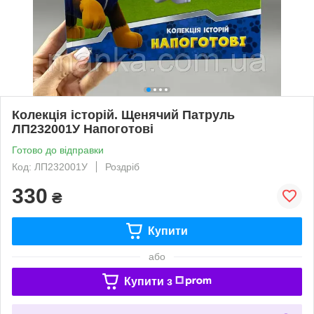
Колекція історій. Щенячий Патруль
ЛП232001У Напоготові
Готово до відправки
Код: ЛП232001У
Роздріб
330
₴
Купити
або
Купити з