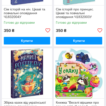
Сім історій на ніч. Цікаві та
Сім історій про принцес.
повчальні оповідання
Цікаві та повчальні
Ч1832004У
оповідання Ч1832003У
Готово до відправки
Готово до відправки
350
350
₴
₴
Купити
Купити
Збірка казок від української
Книжка "Веселі віршики про