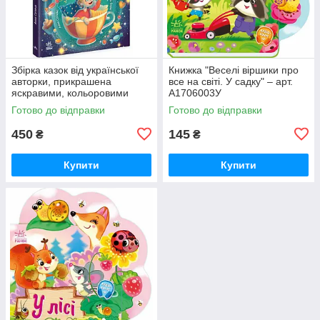
Збірка казок від української
Книжка "Веселі віршики про
авторки, прикрашена
все на світі. У садку" – арт.
яскравими, кольоровими
А1706003У
ілюстраціями. Книжка містить
Готово до відправки
Готово до відправки
казки, які рекомендовано чит
450
145
₴
₴
Купити
Купити