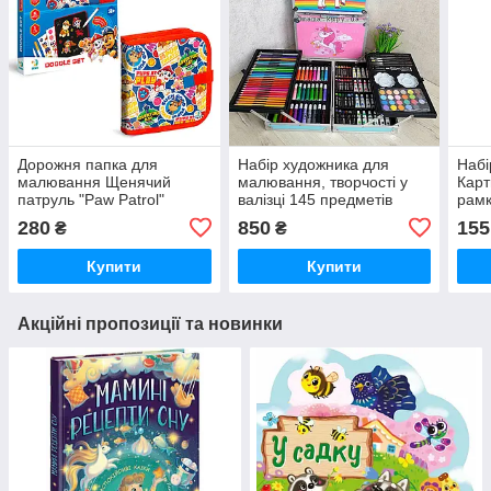
Дорожня папка для
Набір художника для
Набі
малювання Щенячий
малювання, творчості у
Карт
патруль "Paw Patrol"
валізці 145 предметів
рамк
200518 "DoDo", 6 маркерів
Вене
280
850
155
₴
₴
"пиши-витирай"
Купити
Купити
Акційні пропозиції та новинки