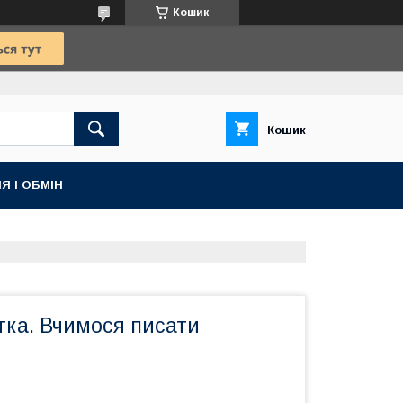
Кошик
Кошик
Я І ОБМІН
тка. Вчимося писати