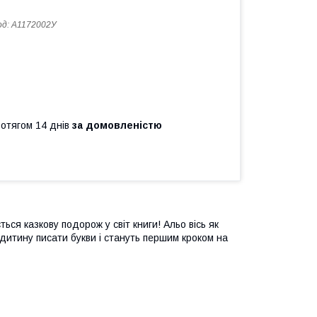
од:
А1172002У
ротягом 14 днів
за домовленістю
ться казкову подорож у світ книги! Альо вісь як
 дитину писати букви і стануть першим кроком на