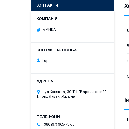
КОНТАКТИ
Х
MANKA
В
Ігор
К
вул.Конякіна, 30 ТЦ "Варшавський"
1 пов., Луцьк, Україна
І
Ц
+380 (97) 905-75-85