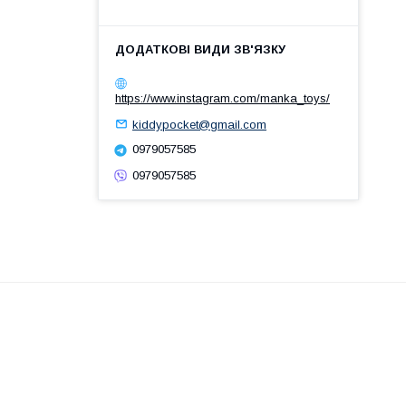
https://www.instagram.com/manka_toys/
kiddypocket@gmail.com
0979057585
0979057585