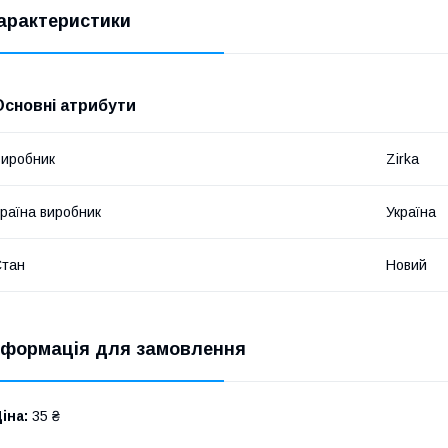
арактеристики
Основні атрибути
иробник
Zirka
раїна виробник
Україна
Стан
Новий
нформація для замовлення
іна:
35 ₴