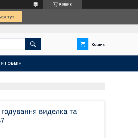
Кошик
Кошик
Я І ОБМІН
 годування виделка та
47