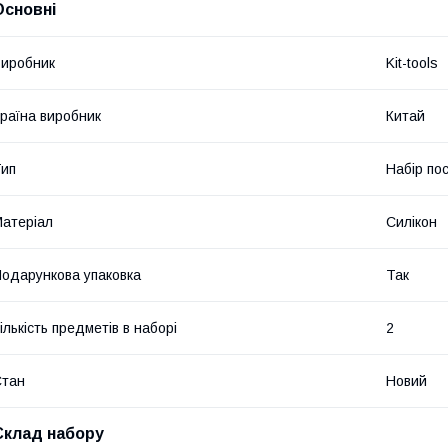
Основні
иробник
Kit-tools
раїна виробник
Китай
ип
Набір по
атеріал
Силікон
одарункова упаковка
Так
ількість предметів в наборі
2
Стан
Новий
Склад набору