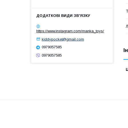
Т
Л
https://www.instagram.com/manka_toys/
kiddypocket@gmail.com
0979057585
І
0979057585
Ц