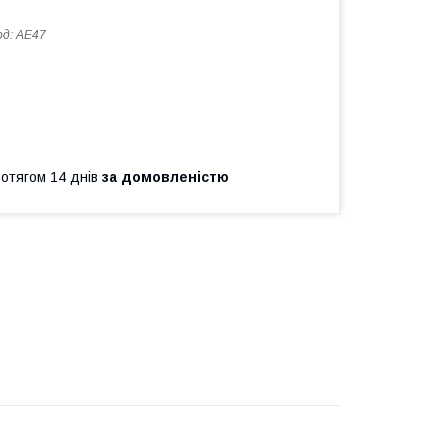
од:
АЕ47
ротягом 14 днів
за домовленістю