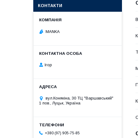
КОНТАКТИ
В
MANKA
К
Т
Ігор
М
П
вул.Конякіна, 30 ТЦ "Варшавський"
К
1 пов., Луцьк, Україна
+380 (97) 905-75-85