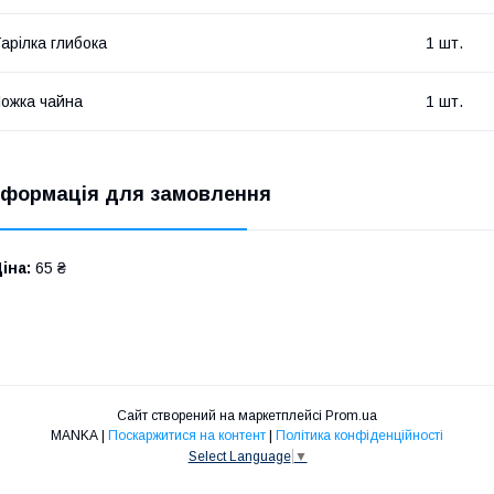
арілка глибока
1 шт.
ожка чайна
1 шт.
нформація для замовлення
іна:
65 ₴
Сайт створений на маркетплейсі
Prom.ua
MANKA |
Поскаржитися на контент
|
Політика конфіденційності
Select Language
▼