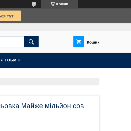
Кошик
Кошик
Я І ОБМІН
льовка Майже мільйон сов