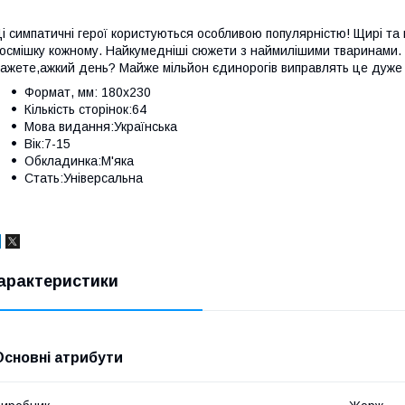
і симпатичні герої користуються особливою популярністю! Щирі та
осмішку кожному. Найкумедніші сюжети з наймилішими тваринами.
ажете,ажкий день? Майже мільйон єдинорогів виправлять це дуже 
Формат, мм: 180х230
Кількість сторінок:64
Мова видання:Українська
Вік:7-15
Обкладинка:М'яка
Стать:Універсальна
арактеристики
Основні атрибути