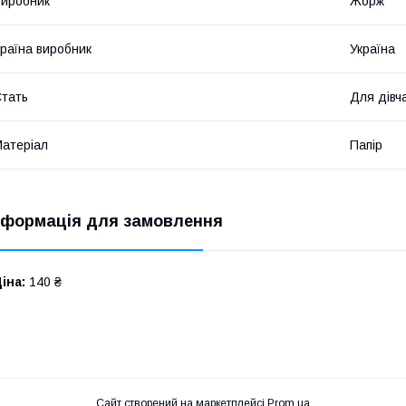
иробник
Жорж
раїна виробник
Україна
тать
Для дівч
атеріал
Папір
нформація для замовлення
іна:
140 ₴
Сайт створений на маркетплейсі
Prom.ua