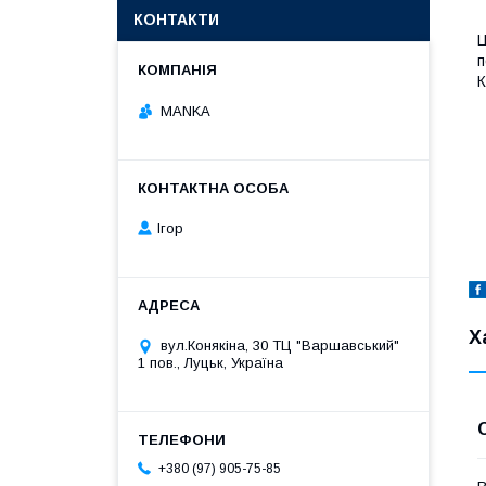
КОНТАКТИ
Ц
п
К
MANKA
Ігор
Х
вул.Конякіна, 30 ТЦ "Варшавський"
1 пов., Луцьк, Україна
+380 (97) 905-75-85