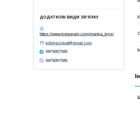
В
К
С
https://www.instagram.com/manka_toys/
kiddypocket@gmail.com
М
0979057585
0979057585
І
Ц