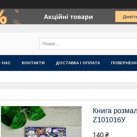
 НАС
КОНТАКТИ
ДОСТАВКА І ОПЛАТА
ПОВЕРНЕНН
Книга розма
Z101016У
140 ₴