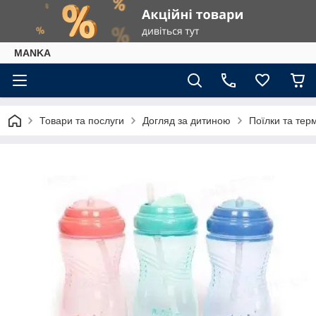
МАNKА
Товари та послуги
Догляд за дитиною
Поїлки та тер