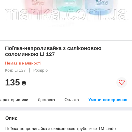
Поїлка-непроливайка з силіконовою
соломинкою Li 127
Немає в наявності
Код: Li 127
Роздріб
135
₴
арактеристики
Доставка
Оплата
Умови повернення
Опис
Поїлка-непроливайка з силіконовою трубочкою ТМ Lindo.