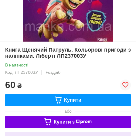
Книга Щенячий Патруль. Кольорові пригоди з
наліпками. Ліберті ЛП237003У
В наявності
Код: ЛП237003У
Роздріб
60
₴
Купити
або
Купити з