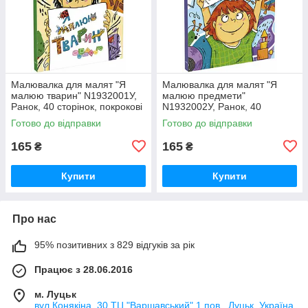
Малювалка для малят "Я
Малювалка для малят "Я
малюю тварин" N1932001У,
малюю предмети"
Ранок, 40 сторінок, покрокові
N1932002У, Ранок, 40
інструкції з фігур, для дітей 5-
сторінок, покрокові інструкції
Готово до відправки
Готово до відправки
8 років
з фігур, для дітей 5-8 років
165
165
₴
₴
Купити
Купити
Про нас
95% позитивних з 829 відгуків за рік
Працює з 28.06.2016
м. Луцьк
вул.Конякіна, 30 ТЦ "Варшавський" 1 пов., Луцьк, Україна