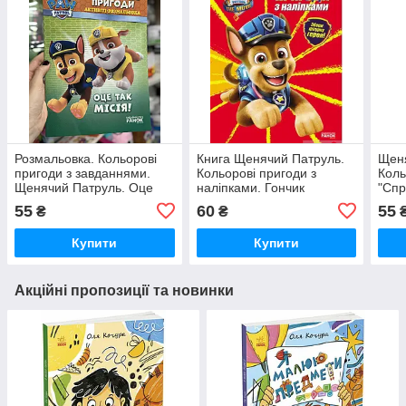
Розмальовка. Кольорові
Книга Щенячий Патруль.
Щеня
пригоди з завданнями.
Кольорові пригоди з
Коль
Щенячий Патруль. Оце
наліпками. Гончик
"Спр
так місія. ЛП228003У
ЛП237002У
ЛП2
55
60
55
₴
₴
Купити
Купити
Акційні пропозиції та новинки