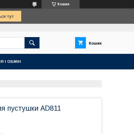
Кошик
Кошик
Я І ОБМІН
я пустушки AD811