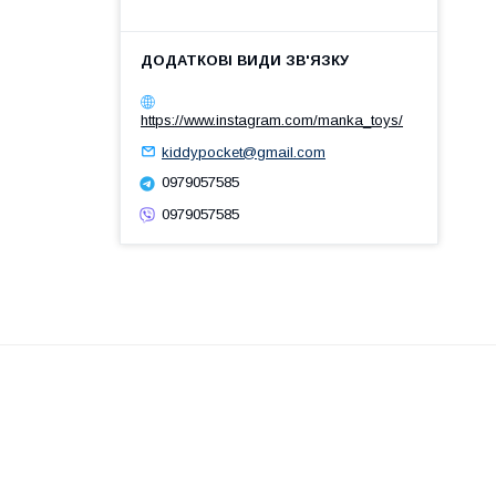
https://www.instagram.com/manka_toys/
kiddypocket@gmail.com
0979057585
0979057585