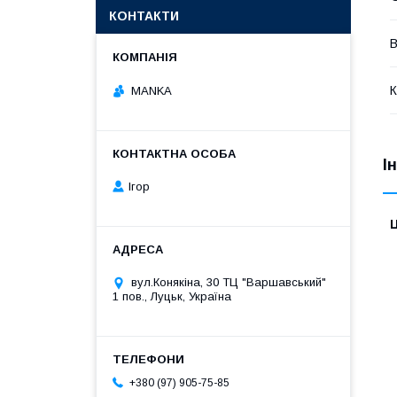
КОНТАКТИ
В
К
MANKA
І
Ігор
Ц
вул.Конякіна, 30 ТЦ "Варшавський"
1 пов., Луцьк, Україна
+380 (97) 905-75-85