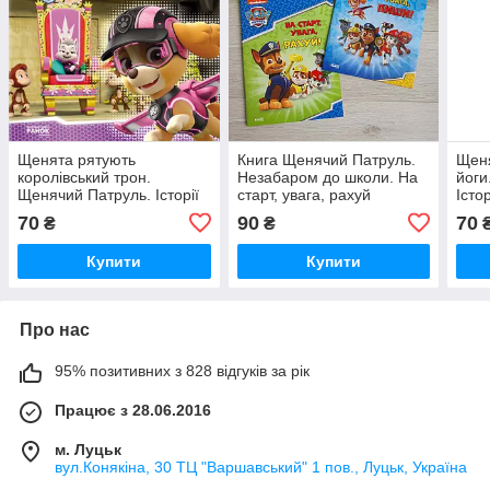
Щенята рятують
Книга Щенячий Патруль.
Щеня
королівський трон.
Незабаром до школи. На
йоги
Щенячий Патруль. Історії
старт, увага, рахуй
Істо
(українською мовою)
мов
70
90
70
₴
₴
ЛП193025У
Купити
Купити
Про нас
95% позитивних з 828 відгуків за рік
Працює з 28.06.2016
м. Луцьк
вул.Конякіна, 30 ТЦ "Варшавський" 1 пов., Луцьк, Україна