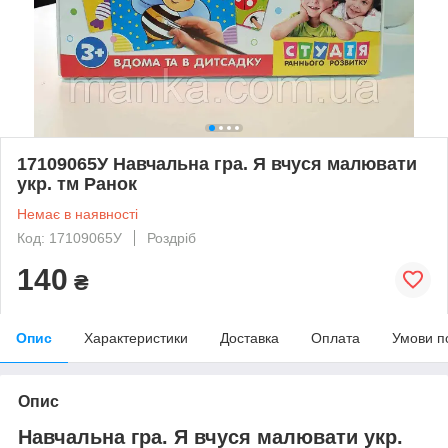
17109065У Навчальна гра. Я вчуся малювати
укр. тм Ранок
Немає в наявності
Код: 17109065У
Роздріб
140
₴
Опис
Характеристики
Доставка
Оплата
Умови п
Опис
Навчальна гра. Я вчуся малювати укр.