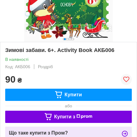
Зимові забави. 6+. Activity Book АКБ006
В наявності
Код: АКБ006
Роздріб
90
₴
Купити
або
Купити з
Що таке купити з Пром?