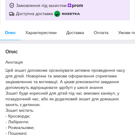
Замовлення під захистом
Доступна доставка
Опис
Характеристики
Доставка
Оплата
Умови п
Опис
Анотація
Цей зошит допоможе організувати активне проведення часу
для дітей. Новорічне та зимове оформлення сприятиме
зацікавленню та мотивації. А цікаві різноманітні завдання
допоможуть відпрацювати здобуті у школі знання.
Зошит буде корисний для дітей під час зимових канікул, у
позаурочний час, або як додатковий зошит для домашніх
занять з дитиною.
Зошит містить:
- Кросворди;
- Лабіринти;
- Розмальовки;
- Пошукачі;