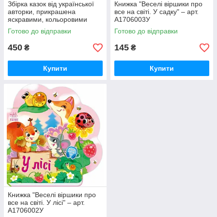
Збірка казок від української
Книжка "Веселі віршики про
авторки, прикрашена
все на світі. У садку" – арт.
яскравими, кольоровими
А1706003У
ілюстраціями. Книжка містить
Готово до відправки
Готово до відправки
казки, які рекомендовано чит
450
145
₴
₴
Купити
Купити
Книжка "Веселі віршики про
все на світі. У лісі" – арт.
А1706002У