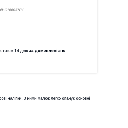
од:
С166037РУ
ротягом 14 днів
за домовленістю
ові наліпки. З ними малюк легко опанує основні