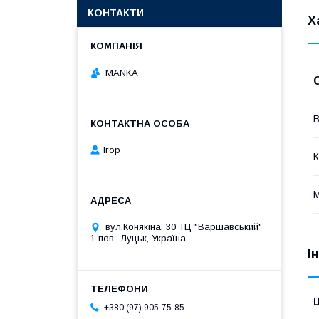
КОНТАКТИ
Х
MANKA
В
Ігор
К
М
вул.Конякіна, 30 ТЦ "Варшавський"
1 пов., Луцьк, Україна
І
Ц
+380 (97) 905-75-85