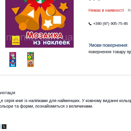
Немає в наявності
К
+380 (97) 905-75-85
повернення товару п
нотація
е серія книг із наліпками для найменших. У кожному виданні кольор
ольори та форми, познайомиться з величинами.