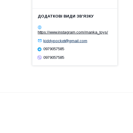
https://www.instagram.com/manka_toys/
kiddypocket@gmail.com
0979057585
0979057585