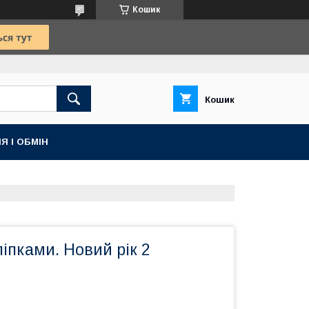
Кошик
Кошик
Я І ОБМІН
ліпками. Новий рік 2