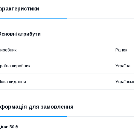
арактеристики
Основні атрибути
иробник
Ранок
раїна виробник
Україна
ова видання
Українсь
нформація для замовлення
іна:
50 ₴