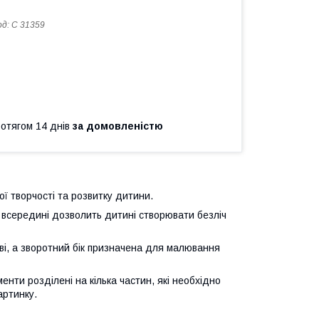
од:
C 31359
ротягом 14 днів
за домовленістю
ї творчості та розвитку дитини.
 всередині дозволить дитині створювати безліч
ві, а зворотний бік призначена для малювання
енти розділені на кілька частин, які необхідно
артинку.