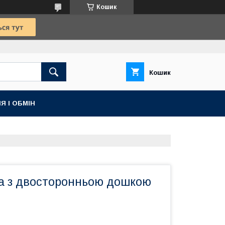
Кошик
Кошик
Я І ОБМІН
ра з двосторонньою дошкою