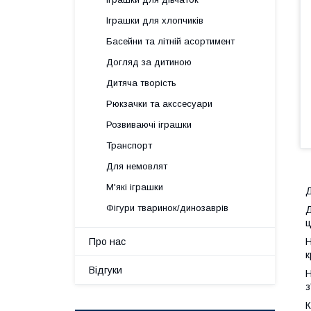
Іграшки для хлопчиків
Басейни та літній асортимент
Догляд за дитиною
Дитяча творість
Рюкзачки та акссесуари
Розвиваючі іграшки
Транспорт
Для немовлят
М'які іграшки
Д
Фігури тваринок/динозаврів
Д
ц
Про нас
Н
к
Відгуки
Н
з
К