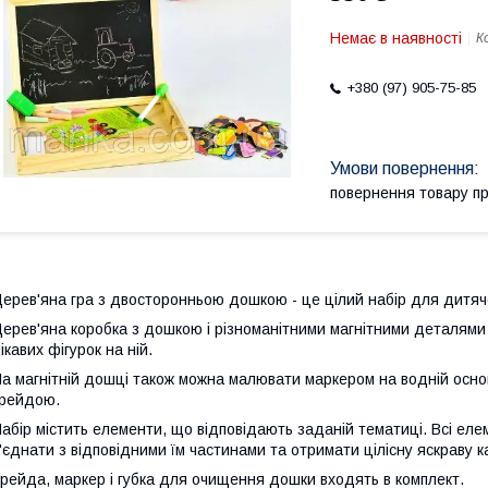
Немає в наявності
К
+380 (97) 905-75-85
повернення товару п
ерев'яна гра з двосторонньою дошкою - це цілий набір для дитячо
ерев'яна коробка з дошкою і різноманітними магнітними деталями
ікавих фігурок на ній.
а магнітній дошці також можна малювати маркером на водній осно
рейдою.
абір містить елементи, що відповідають заданій тематиці. Всі елем
'єднати з відповідними їм частинами та отримати цілісну яскраву к
рейда, маркер і губка для очищення дошки входять в комплект.