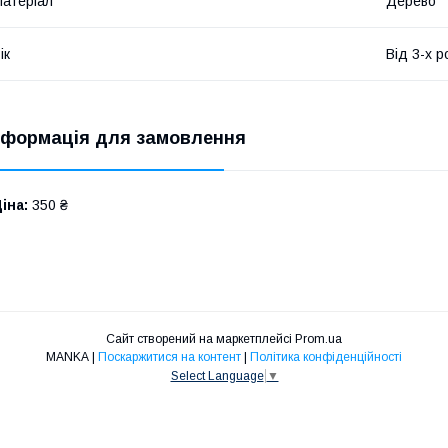
атеріал
Дерево
ік
Від 3-х р
нформація для замовлення
іна:
350 ₴
Сайт створений на маркетплейсі
Prom.ua
MANKA |
Поскаржитися на контент
|
Політика конфіденційності
Select Language
▼