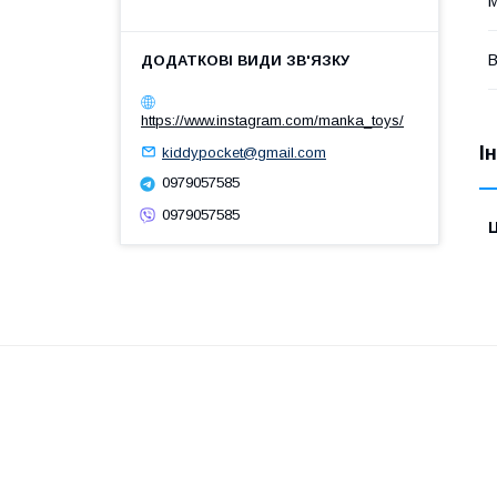
М
В
https://www.instagram.com/manka_toys/
І
kiddypocket@gmail.com
0979057585
0979057585
Ц