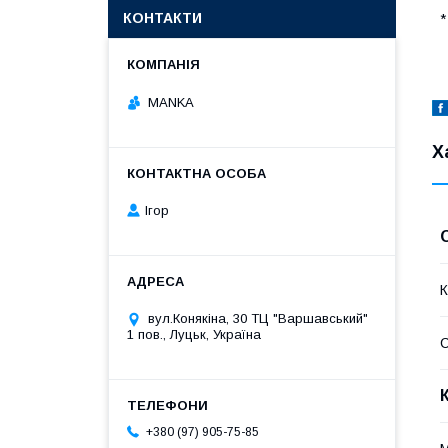
КОНТАКТИ
*
MANKA
Х
Ігор
К
вул.Конякіна, 30 ТЦ "Варшавський"
1 пов., Луцьк, Україна
+380 (97) 905-75-85