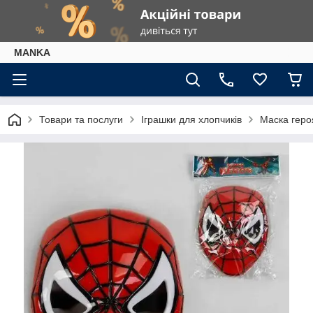
МАNKА
Товари та послуги
Іграшки для хлопчиків
Маска героя