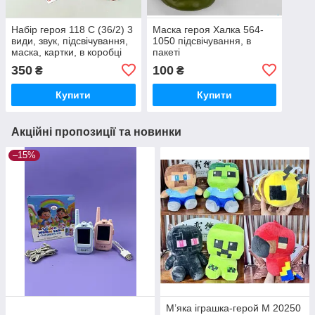
Набір героя 118 C (36/2) 3
Маска героя Халка 564-
види, звук, підсвічування,
1050 підсвічування, в
маска, картки, в коробці
пакеті
350
100
₴
₴
Купити
Купити
Акційні пропозиції та новинки
–15%
М’яка іграшка-герой M 20250