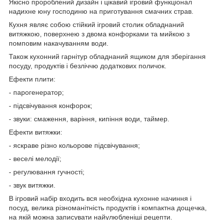
Якісно пророблений дизайн і цікавий ігровий функціонал
надихне юну господиню на приготування смачних страв.
Кухня являє собою стійкий ігровий столик обладнаний
витяжкою, поверхнею з двома конфорками та мийкою з
помповим накачуванням води.
Також кухонний гарнітур обладнаний ящиком для зберігання
посуду, продуктів і безліччю додаткових поличок.
Ефекти плити:
- парогенератор;
- підсвічування конфорок;
- звуки: смаження, варіння, кипіння води, таймер.
Ефекти витяжки:
- яскраве різно кольорове підсвічування;
- веселі мелодії;
- регулювання гучності;
- звук витяжки.
В ігровий набір входить вся необхідна кухонне начиння і
посуд, велика різноманітність продуктів і компактна дощечка,
на якій можна записувати найулюбленіші рецепти.