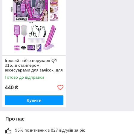
Ігровий набір перукаря QY
015, зі стайлером,
аксесуарами для зачісок, для
дівчаток та хлопчиків, у
Готово до відправки
подарунковій коробці
440
₴
Купити
Про нас
95% позитивних з 827 відгуків за рік