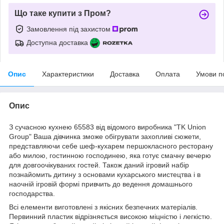
Що таке купити з Пром?
Замовлення під захистом
Доступна доставка
Опис
Характеристики
Доставка
Оплата
Умови п
Опис
З сучасною кухнею 65583 від відомого виробника "TK Union
Group" Ваша дівчинка зможе обігрувати захопливі сюжети,
представляючи себе шеф-кухарем першокласного ресторану
або милою, гостинною господинею, яка готує смачну вечерю
для довгоочікуваних гостей. Також даний ігровий набір
познайомить дитину з основами кухарського мистецтва і в
наочній ігровій формі привчить до ведення домашнього
господарства.
Всі елементи виготовлені з якісних безпечних матеріалів.
Первинний пластик відрізняється високою міцністю і легкістю.