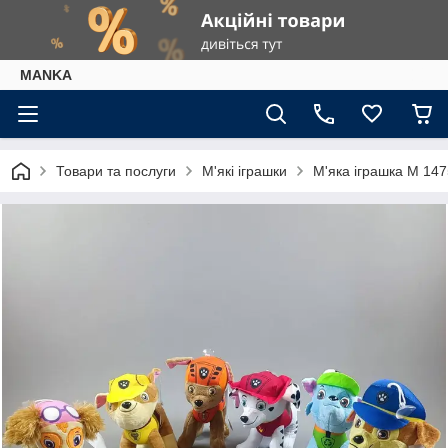
МАNKА
Товари та послуги
М'які іграшки
М'яка іграшка М 147