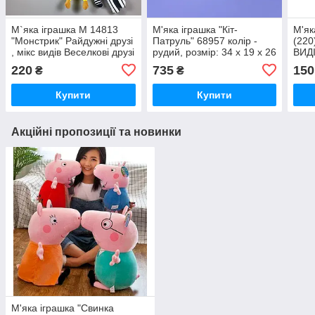
М`яка іграшка М 14813
М'яка іграшка "Кіт-
М'як
"Монстрик" Райдужні друзі
Патруль" 68957 колір -
(220
, мікс видів Веселкові друзі
рудий, розмір: 34 х 19 х 26
ВИД
см, герой дружок
220
735
150
₴
₴
Купити
Купити
Акційні пропозиції та новинки
М'яка іграшка "Свинка