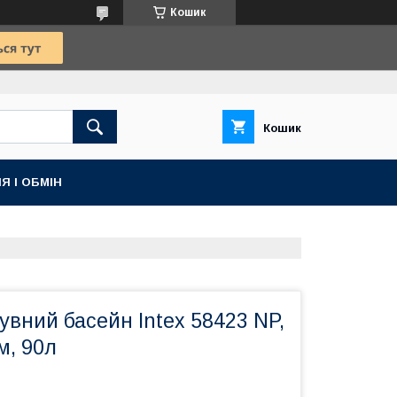
Кошик
Кошик
Я І ОБМІН
вний басейн Intex 58423 NP,
м, 90л