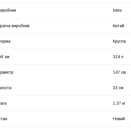
иробник
Intex
раїна виробник
Китай
Форма
Кругла
б`єм
324 л
іаметр
147 см
исота
33 см
ага
1.37 кг
Стан
Новий