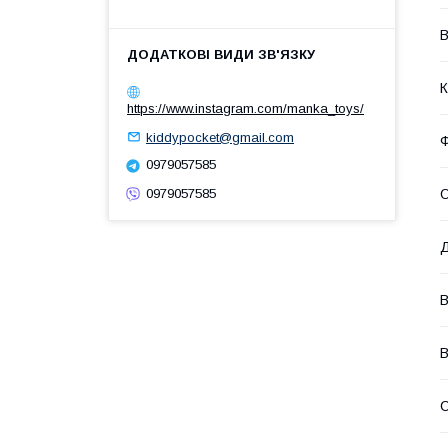
В
К
https://www.instagram.com/manka_toys/
kiddypocket@gmail.com
0979057585
0979057585
О
Д
В
В