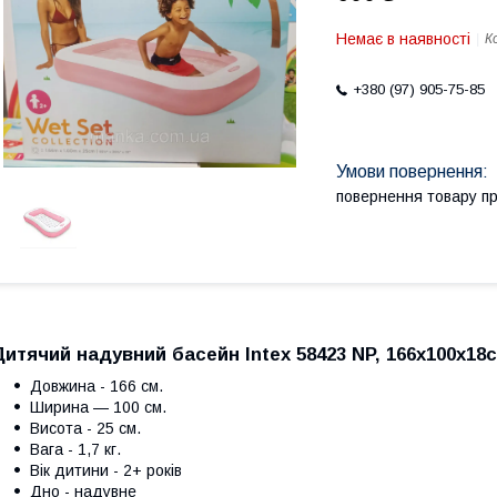
Немає в наявності
К
+380 (97) 905-75-85
повернення товару п
Дитячий надувний басейн Intex 58423 NP, 166х100х18
Довжина - 166 см.
Ширина — 100 см.
Висота - 25 см.
Вага - 1,7 кг.
Вік дитини - 2+ років
Дно - надувне