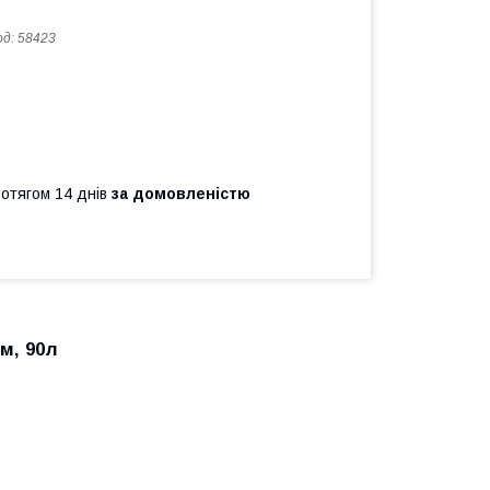
од:
58423
ротягом 14 днів
за домовленістю
см, 90л