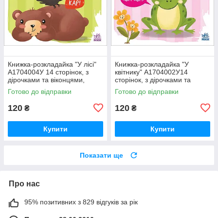
Книжка-розкладайка "У лісі"
Книжка-розкладайка "У
А1704004У 14 сторінок, з
квітнику" А1704002У14
дірочками та віконцями,
сторінок, з дірочками та
173х145 мм
віконцями, 173х145 мм
Готово до відправки
Готово до відправки
120
120
₴
₴
Купити
Купити
Показати ще
Про нас
95% позитивних з 829 відгуків за рік