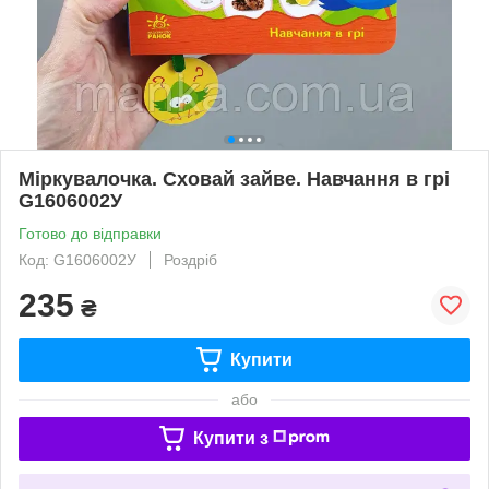
Міркувалочка. Сховай зайве. Навчання в грі
G1606002У
Готово до відправки
Код: G1606002У
Роздріб
235
₴
Купити
або
Купити з