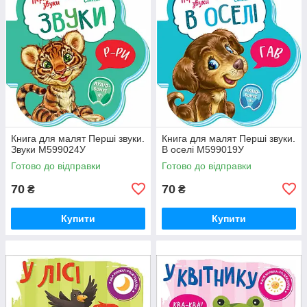
Книга для малят Перші звуки.
Книга для малят Перші звуки.
Звуки М599024У
В оселі М599019У
Готово до відправки
Готово до відправки
70
70
₴
₴
Купити
Купити