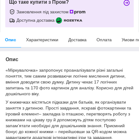
Що таке купити з Пром?
Замовлення під захистом
Доступна доставка
Опис
Характеристики
Доставка
Оплата
Умови п
Опис
«Міркувалочка» запропонує проаналізувати різні загальні
поняття, тим самим розвиваючи логічне мислення дитини,
вміння доводити свою думку. Дитину чекає 17 логічних
запитань та 170 фото картинок для аналізу. Корисно для дітей
дошкільного віку.
У книжечках містяться підказки для батьків, як організувати
заняття з дитиною. Прості завдання, яскраві фотокартинки та
ігровий елемент– закладка із пташкою, перетворять роботу з
книжками на цікаву гру й допоможуть дітям поступово
запам’ятати необхідні для дошкільників знання. Приємний
бонус до кожної книжки – перейшовши за QR-кодом можна
завантажити додаткові інтерактивні ігри та завдання.