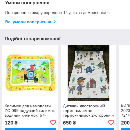
Умови повернення
Повернення товару впродовж 14 днів за домовленістю
Всі умови повернення
Подібні товари компанії
Килимок для немовляти
Дитячий двосторонній
КИЛ
ZC-099 надувний килимок,
термо-килимок
202
водяний килимок, 67-
термокилимок 2-сторонній
72*7
50см, у пакеті, 16-20-2см
EVA С-74313,
120
650
200
₴
₴
180х120х0.8см, у сумці