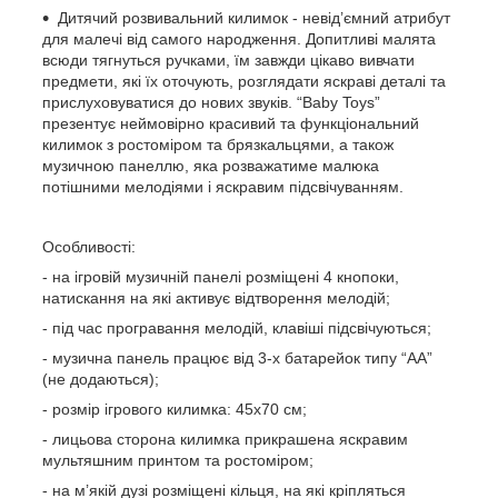
Дитячий розвивальний килимок - невід’ємний атрибут
для малечі від самого народження. Допитливі малята
всюди тягнуться ручками, їм завжди цікаво вивчати
предмети, які їх оточують, розглядати яскраві деталі та
прислуховуватися до нових звуків. “Baby Toys”
презентує неймовірно красивий та функціональний
килимок з ростоміром та брязкальцями, а також
музичною панеллю, яка розважатиме малюка
потішними мелодіями і яскравим підсвічуванням.
Особливості:
- на ігровій музичній панелі розміщені 4 кнопоки,
натискання на які активує відтворення мелодій;
- під час програвання мелодій, клавіші підсвічуються;
- музична панель працює від 3-х батарейок типу “АА”
(не додаються);
- розмір ігрового килимка: 45х70 см;
- лицьова сторона килимка прикрашена яскравим
мультяшним принтом та ростоміром;
- на м’якій дузі розміщені кільця, на які кріпляться