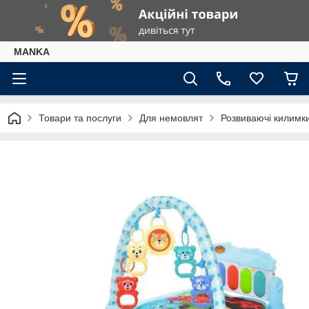
МАNKА
Товари та послуги
Для немовлят
Розвиваючі килимк