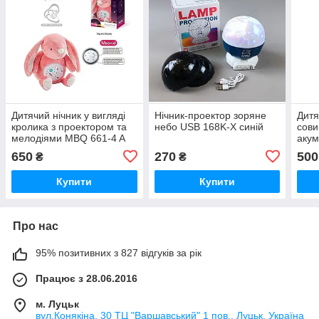
Дитячий нічник у вигляді
Нічник-проектор зоряне
Дитя
кролика з проектором та
небо USB 168K-X синій
сови
мелодіями MBQ 661-4 A
акум
вимк
650
270
500
₴
₴
гучн
Купити
Купити
Про нас
95% позитивних з 827 відгуків за рік
Працює з 28.06.2016
м. Луцьк
вул.Конякіна, 30 ТЦ "Варшавський" 1 пов., Луцьк, Україна