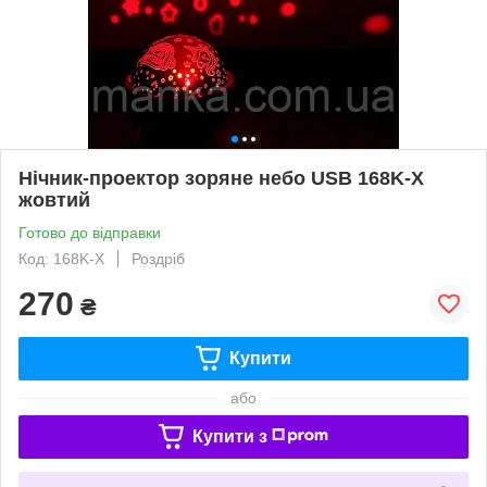
Нічник-проектор зоряне небо USB 168K-X
жовтий
Готово до відправки
Код: 168K-X
Роздріб
270
₴
Купити
або
Купити з