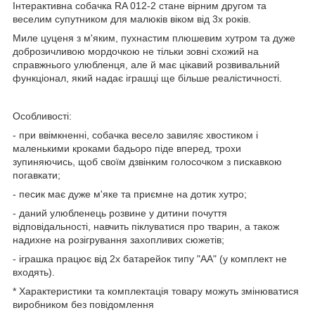
Інтерактивна собачка RA 012-2 стане вірним другом та
веселим супутником для малюків віком від 3х років.
Миле цуценя з м'яким, пухнастим плюшевим хутром та дуже
доброзичливою мордочкою не тільки зовні схожий на
справжнього улюбленця, але й має цікавий розвивальний
функціонал, який надає іграшці ще більше реалістичності.
Особливості:
- при ввімкненні, собачка весело завиляє хвостиком і
маленькими кроками бадьоро піде вперед, трохи
зупиняючись, щоб своїм дзвінким голосочком з пискавкою
погавкати;
- песик має дуже м'яке та приємне на дотик хутро;
- даний улюбленець розвине у дитини почуття
відповідальності, навчить піклуватися про тварин, а також
надихне на розігрування захопливих сюжетів;
- іграшка працює від 2х батарейок типу "АА" (у комплект не
входять).
* Характеристики та комплектація товару можуть змінюватися
виробником без повідомлення