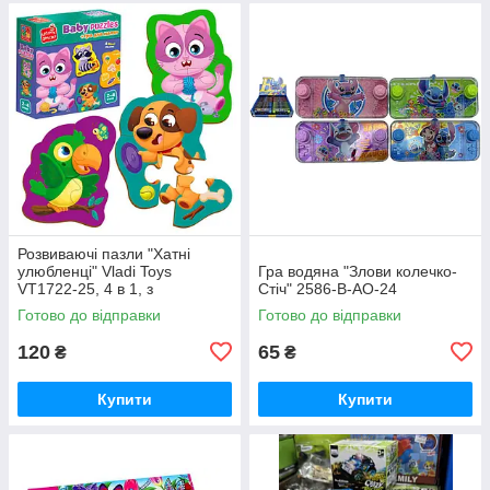
Розвиваючі пазли "Хатні
улюбленці" Vladi Toys
Гра водяна "Злови колечко-
VT1722-25, 4 в 1, з
Стіч" 2586-В-АO-24
картонними фігурками,
Готово до відправки
Готово до відправки
українською, у пакеті
120
65
₴
₴
Купити
Купити