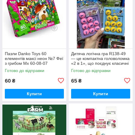
Пазли Danko Toys 60
Дитяча логічна гра R138-49
елементів максі неон №7 Феї
— це компактна головоломка
з грибом Мх 60-08-07
«2 в 1», що поєднує класичні
п'ятнашки та лабіринт.
Готово до відправки
Готово до відправки
60
65
₴
₴
Купити
Купити