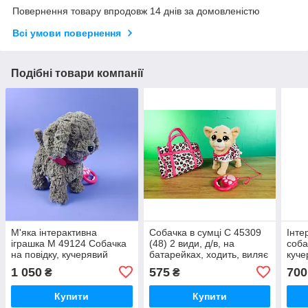
Повернення товару впродовж 14 днів за домовленістю
Всі умови повернення
Подібні товари компанії
М'яка інтерактивна
Собачка в сумці С 45309
Інте
іграшка M 49124 Собачка
(48) 2 види, д/в, на
соба
на повідку, кучерявий
батарейках, ходить, виляє
куче
песик ходить, лизькає,
хвостиком, 3 пісні
лизь
1 050
575
700
₴
₴
виляє хвостиком
українською мовою, в
Купити
Купити