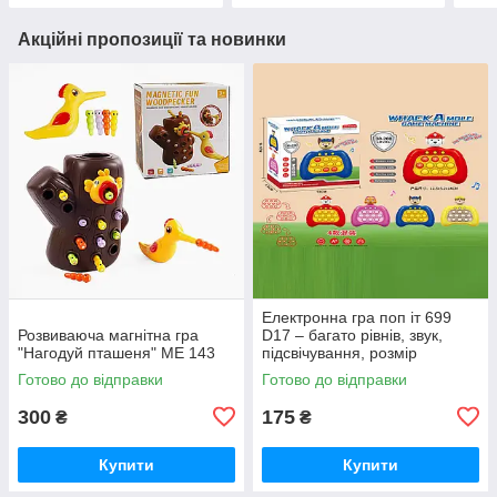
Акційні пропозиції та новинки
Електронна гра поп іт 699
Розвиваюча магнітна гра
D17 – багато рівнів, звук,
"Нагодуй пташеня" ME 143
підсвічування, розмір
12.5х5.6х14 см (у коробці,
Готово до відправки
Готово до відправки
мікс)
300
175
₴
₴
Купити
Купити