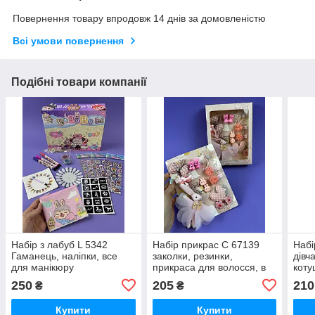
Повернення товару впродовж 14 днів за домовленістю
Всі умови повернення
Подібні товари компанії
Набір з лабуб L 5342
Набір прикрас C 67139
Набі
Гаманець, наліпки, все
заколки, резинки,
дівч
для манікюру
прикраса для волосся, в
коту
коробці
пінце
250
205
210
₴
₴
Купити
Купити