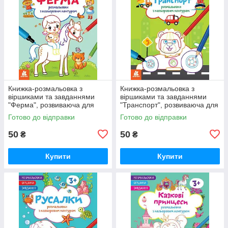
Книжка-розмальовка з
Книжка-розмальовка з
віршиками та завданнями
віршиками та завданнями
"Ферма", розвиваюча для
"Транспорт", розвиваюча для
дітей КН1657005У
дітей КН1657003У
Готово до відправки
Готово до відправки
50
50
₴
₴
Купити
Купити