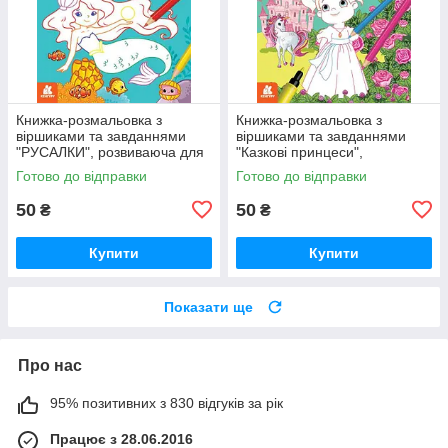
Книжка-розмальовка з
Книжка-розмальовка з
віршиками та завданнями
віршиками та завданнями
"РУСАЛКИ", розвиваюча для
"Казкові принцеси",
дітей КН1657002У
розвиваюча для дітей
Готово до відправки
Готово до відправки
КН1657001У
50
50
₴
₴
Купити
Купити
Показати ще
Про нас
95% позитивних з 830 відгуків за рік
Працює з 28.06.2016