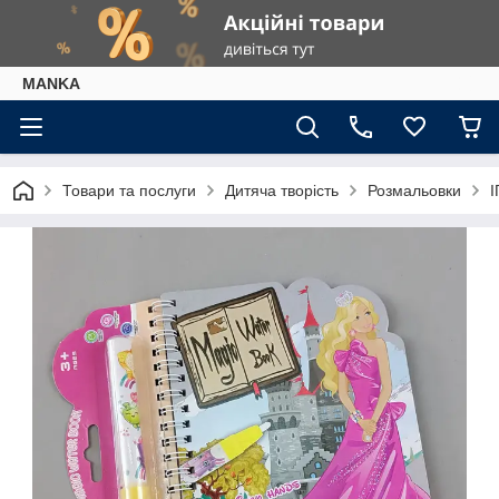
МАNKА
Товари та послуги
Дитяча творість
Розмальовки
І