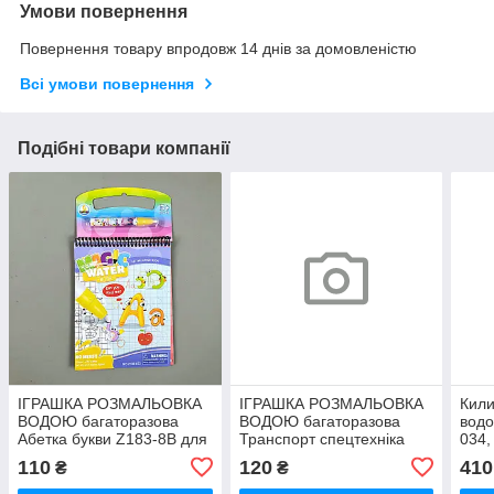
Умови повернення
Повернення товару впродовж 14 днів за домовленістю
Всі умови повернення
Подібні товари компанії
ІГРАШКА РОЗМАЛЬОВКА
ІГРАШКА РОЗМАЛЬОВКА
Кил
ВОДОЮ багаторазова
ВОДОЮ багаторазова
водо
Абетка букви Z183-8B для
Транспорт спецтехніка
034,
малювання водою,23-
2001А-2
траф
110
120
410
₴
₴
17,малюнки,
морс