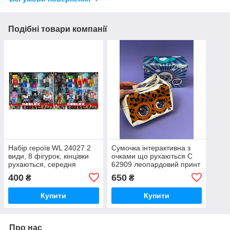
Подібні товари компанії
Набір героїв WL 24027 2
Сумочка інтерактивна з
види, 8 фігурок, кінцівки
очками що рухаються C
рухаються, середня
62909 леопардовий принт
висота фігурки: 8.5 см, в
2 режими, 4 види, в
400
650
₴
₴
коробці
коробці 29*14*10,5
Купити
Купити
Про нас