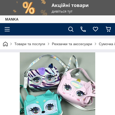
МАNKА
Товари та послуги
Рюкзачки та акссесуари
Сумочка і