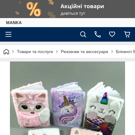
МАNKА
Товари та послуги
Рюкзачки та акссесуари
Блокнот M