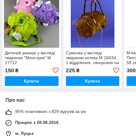
Дитячий рюкзак у вигляді
Сумочка у вигляді
М'як
тваринки "Монстрик" M
тваринки котика M 18434 ,
Пепп
17712
1 відділення, ланцюжок на
58 с
плече
прод
150
225
300
₴
₴
Купити
Купити
Про нас
95% позитивних з 829 відгуків за рік
Працює з 28.06.2016
м. Луцьк