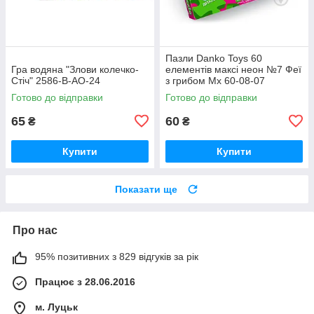
Пазли Danko Toys 60
Гра водяна "Злови колечко-
елементів максі неон №7 Феї
Стіч" 2586-В-АO-24
з грибом Мх 60-08-07
Готово до відправки
Готово до відправки
65
60
₴
₴
Купити
Купити
Показати ще
Про нас
95% позитивних з 829 відгуків за рік
Працює з 28.06.2016
м. Луцьк