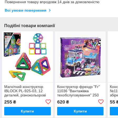
Повернення товару впродовж 14 днів за домовленістю
Всі умови повернення
Подібні товари компанії
Магнітний конструктор
Конструктор френдз "Fr"
Конс
IBLOCK PL-925-03, 12
11036 "Вантажівка
№110
деталей, різнокольорові
техобслуговування" 250
збір
геометричні фігури, в
деталей, в коробці
коро
255
620
55
₴
₴
коробці 21.3х2.2х28 см
Купити
Купити