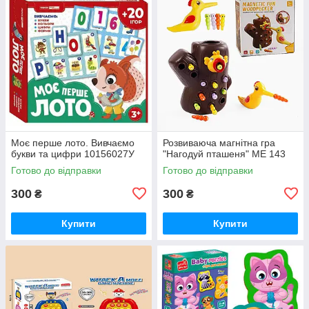
Моє перше лото. Вивчаємо
Розвиваюча магнітна гра
букви та цифри 10156027У
"Нагодуй пташеня" ME 143
Готово до відправки
Готово до відправки
300
300
₴
₴
Купити
Купити