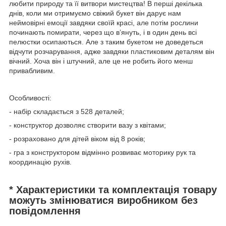
любити природу та її витвори мистецтва! В перші декілька
днів, коли ми отримуємо свіжий букет він дарує нам
неймовірні емоції завдяки своїй красі, але потім рослини
починають помирати, через що в’януть, і в один день всі
пелюстки осипаються. Але з таким букетом не доведеться
відчути розчарування, адже завдяки пластиковим деталям він
вічний. Хоча він і штучний, але це не робить його менш
привабливим.
Особливості:
- набір складається з 528 деталей;
- конструктор дозволяє створити вазу з квітами;
- розраховано для дітей віком від 8 років;
- гра з конструктором відмінно розвиває моторику рук та
координацію рухів.
* Характеристики та комплектація товару
можуть змінюватися виробником без
повідомлення