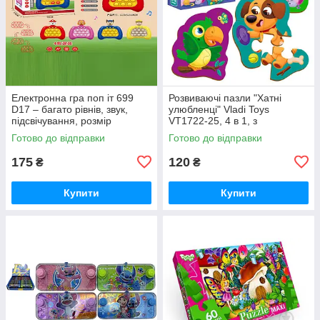
Електронна гра поп іт 699
Розвиваючі пазли "Хатні
D17 – багато рівнів, звук,
улюбленці" Vladi Toys
підсвічування, розмір
VT1722-25, 4 в 1, з
12.5х5.6х14 см (у коробці,
картонними фігурками,
Готово до відправки
Готово до відправки
мікс)
українською, у пакеті
175
120
₴
₴
Купити
Купити